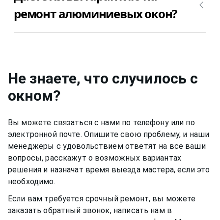
алюминиевых окон.
Позвоните +7(812)9563854 и вызовите мастера
ремонт алюминиевых окон?
Позвоните +7(812)9563854 и уточните, сколько
для ремонта алюминиевых окон недорого и
будет стоить ремонт алюминиевых окон в
качественно.
Да, конечно, мы даем гарантию на свою работу
Вашем случае.
от 6 до 12 месяцев, в зависимости от вида работ.
Не знаете, что случилось с
окном?
Вы можете связаться с нами по телефону или по
электронной почте. Опишите свою проблему, и наши
менеджеры с удовольствием ответят на все ваши
вопросы, расскажут о возможных вариантах
решения и назначат время выезда мастера, если это
необходимо.
Если вам требуется срочный ремонт, вы можете
заказать обратный звонок, написать нам в