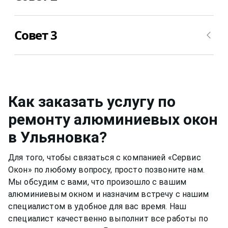
раствор может привести за собой необратимые
последствия. Цвет пластика из белого может
Уход за стеклом нужно осуществлять примерно
превратиться в желтоватый, потрескаться,
Совет 3
также, но для него уже можно применять не
стать уже не таким приятным глазу.
несильно мыльный раствор, а специальные
растворы для мытья окон
в Ульяновка
или
Металлическую фурнитуру же необходимо
собственный, например, спиртовой. Нужно быть
смазывать и протирать два раза в год, чтобы
аккуратным, чтобы не попасть на оконную раму
окно функционировало нормально и не
или резиновый уплотнитель. Вещества, которые
скапливалась пыль.Если уделять хотя бы немного
Как заказать услугу по
разбавлены в растворе, могут испортить
времени пластиковому окну, оно может
ремонту алюминиевых окон
качество материала рамы или резину.
прослужить вам долгими тихими и теплыми
в Ульяновка
?
годами.
Для того, чтобы связаться с компанией «Сервис
Окон» по любому вопросу, просто позвоните нам.
Мы обсудим с вами, что произошло с вашим
алюминиевым окном
и назначим встречу с нашим
специалистом в удобное для вас время. Наш
специалист качественно выполнит все работы по