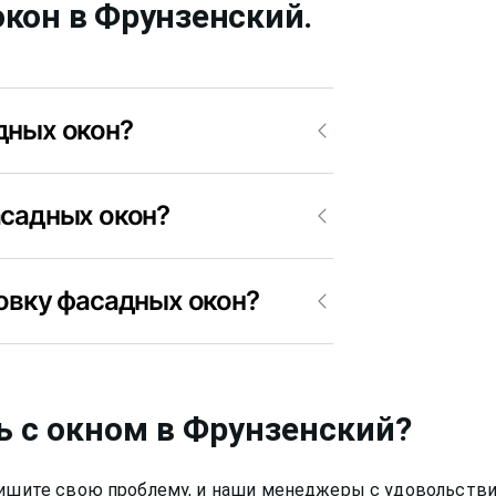
окон
в Фрунзенский
.
дных окон?
.
асадных окон?
а, конечно, мы регулируем фасадные
ровку фасадных окон?
боту по регулировке фасадных окон в
ь с окном
в Фрунзенский
?
Опишите свою проблему, и наши менеджеры с удовольстви