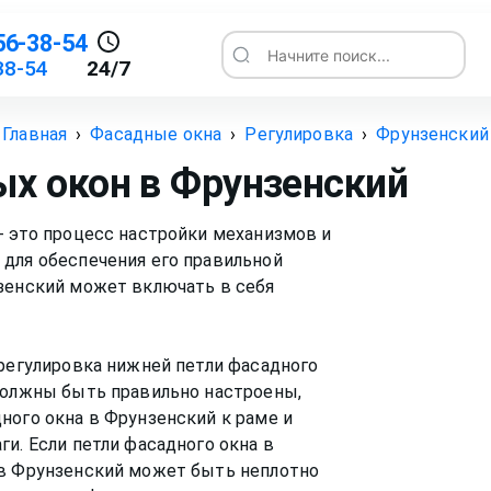
56-38-54
Начните поиск...
38-54
24/7
Главная
›
Фасадные окна
›
Регулировка
›
Фрунзенский
ых окон
в Фрунзенский
- это процесс настройки механизмов и
 для обеспечения его правильной
нзенский может включать в себя
 регулировка нижней петли фасадного
 должны быть правильно настроены,
ного окна в Фрунзенский к раме и
и. Если петли фасадного окна в
 в Фрунзенский может быть неплотно