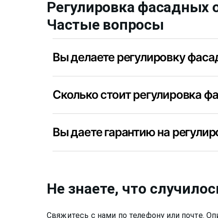
Регулировка фасадных 
Частые вопросы
Вы делаете регулировку фаса
Да, конечно, мы регулируем фасадные окна
Сколько стоит регулировка ф
Вы делаете регулировку фасадных окон? Д
Вы даете гарантию на регули
окна.
Да, конечно, мы даем гарантию на свою ра
Фрунзенский 6 месяцев.
Не знаете, что случилос
Свяжитесь с нами по телефону или почте. 