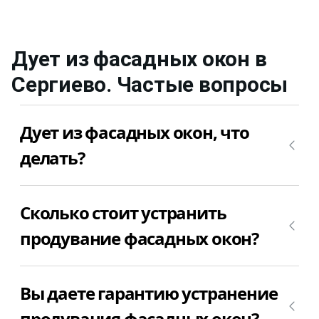
Дует из фасадных окон
в
Сергиево
. Частые вопросы
Дует из фасадных окон, что
делать?
Позвоните +7(812)9563854 и вызовите мастера
Сколько стоит устранить
для устранения продувания фасадных окон в
Сергиево недорого и качественно.
продувание фасадных окон?
Стоимость работ по устранению продуваний
Вы даете гарантию устранение
фасадных окон в Сергиево зависит от объема
необходимых работ. Позвоните +7(812)9563854 и
продувания фасадных окон?