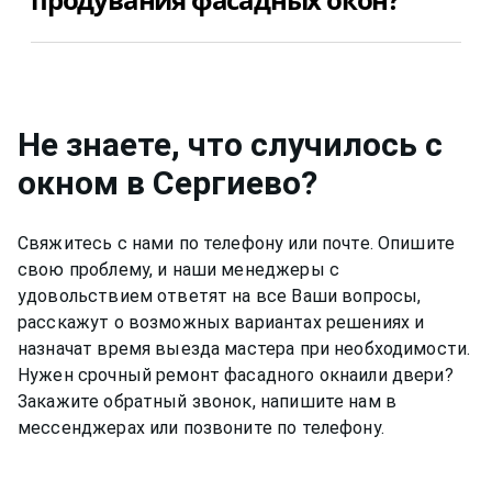
уточните сколько будет стоить устранение
продувания фасадных окон в Сергиево в Вашем
Да, конечно, мы даем гарантию на свою работу
случае.
по устранению продувания фасадных окон в
Сергиево 12 месяцев.
Не знаете, что случилось с
окном
в Сергиево
?
Свяжитесь с нами по телефону или почте. Опишите
свою проблему, и наши менеджеры с
удовольствием ответят на все Ваши вопросы,
расскажут о возможных вариантах решениях и
назначат время выезда мастера при необходимости.
Нужен срочный ремонт
фасадного окна
или двери?
Закажите обратный звонок, напишите нам в
мессенджерах или позвоните по телефону.