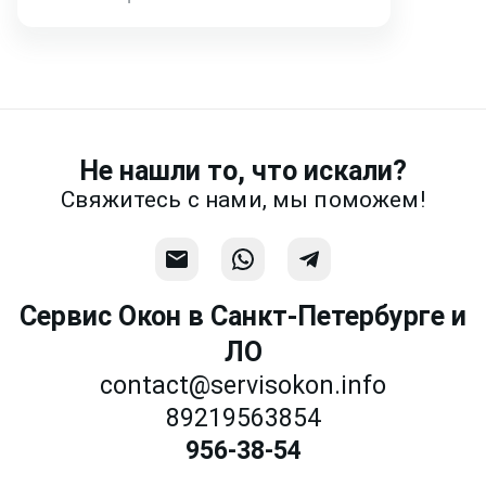
Написать
Напишите или позвоните нам в
месседжере! Наш разговор будет
предметней если Вы пришлете
фотографии, размеры и пр.
Не нашли то, что искали?
Связаться
Свяжитесь с нами, мы поможем!
Сервис Окон в Санкт-Петербурге и
ЛО
contact@servisokon.info
89219563854
956-38-54