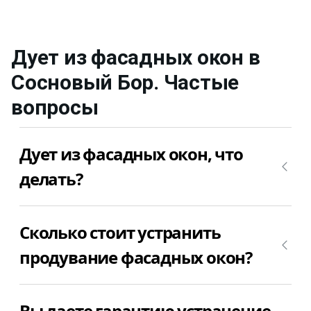
Дует из фасадных окон
в
Сосновый Бор
. Частые
вопросы
Дует из фасадных окон, что
делать?
Позвоните +7(812)9563854 и вызовите мастера
Сколько стоит устранить
для устранения продувания фасадных окон в
Сосновый Бор недорого и качественно.
продувание фасадных окон?
Стоимость работ по устранению продуваний
Вы даете гарантию устранение
фасадных окон в Сосновый Бор зависит от