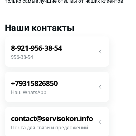
только самые лучшие отзывы от наших клиентов.
Наши контакты
8-921-956-38-54
956-38-54
Звоните! Задайте свой вопрос прямо
сейчас! Мы всегда на связи! У нас нет
+79315826850
роботов и автоответчиков!
Наш WhatsApp
Позвонить
Напишите или позвоните нам в
месседжере! Наш разговор будет
contact@servisokon.info
предметней если Вы пришлете
Почта для связи и предложений
фотографии, размеры и пр.