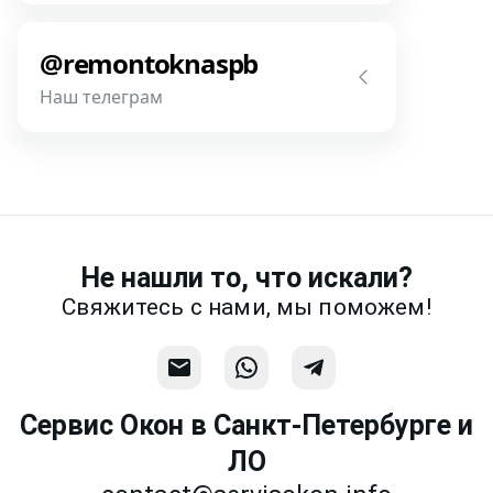
Напишите нам! Наш разговор будет
Связаться
предметней если Вы пришлете
@remontoknaspb
фотографии, размеры и пр.
Наш телеграм
Написать
Напишите или позвоните нам в
месседжере! Наш разговор будет
предметней если Вы пришлете
фотографии, размеры и пр.
Не нашли то, что искали?
Связаться
Свяжитесь с нами, мы поможем!
Сервис Окон в Санкт-Петербурге и
ЛО