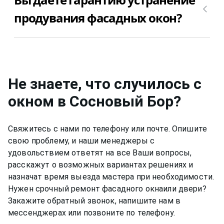
объема необходимых работ. Позвоните
продувания фасадных окон?
+7(812)9563854 и уточните сколько будет стоить
устранение продувания фасадных окон в
Да, конечно, мы даем гарантию на свою работу
Сосновый Бор в Вашем случае.
по устранению продувания фасадных окон в
Сосновый Бор 12 месяцев.
Не знаете, что случилось с
окном
в Сосновый Бор
?
Свяжитесь с нами по телефону или почте. Опишите
свою проблему, и наши менеджеры с
удовольствием ответят на все Ваши вопросы,
расскажут о возможных вариантах решениях и
назначат время выезда мастера при необходимости.
Нужен срочный ремонт
фасадного окна
или двери?
Закажите обратный звонок, напишите нам в
мессенджерах или позвоните по телефону.