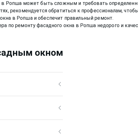
а в Ропша может быть сложным и требовать определенны
тях, рекомендуется обратиться к профессионалам, чтоб
кна в Ропша и обеспечит правильный ремонт.
садным окном
 средствами, ведь
т привести за собой
рно также, но для него
й раствор, а
Ропша
или собственный,