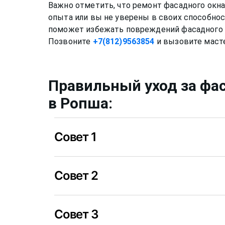
Важно отметить, что ремонт фасадного окн
опыта или вы не уверены в своих способнос
поможет избежать повреждений фасадного о
Позвоните
+7(812)9563854
Правильный уход за
фа
в Ропша
:
Совет 1
Нужно мыть профиль окна не химическими
Совет 2
спиртовой или любой другой раствор може
необратимые последствия.
Уход за стеклом нужно осуществлять приме
Совет 3
уже можно применять не несильно мыльны
специальные растворы для мытья окон
в 