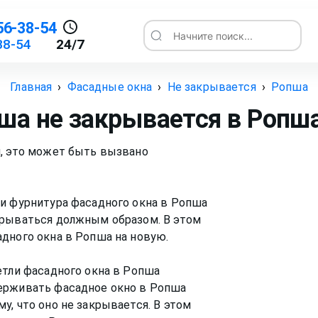
56-38-54
Начните поиск...
38-54
24/7
Главная
›
Фасадные окна
›
Не закрывается
›
Ропша
ша не закрывается
в Ропш
я, это может быть вызвано
ли фурнитура фасадного окна в Ропша
крываться должным образом. В этом
дного окна в Ропша на новую.
етли фасадного окна в Ропша
ерживать фасадное окно в Ропша
у, что оно не закрывается. В этом