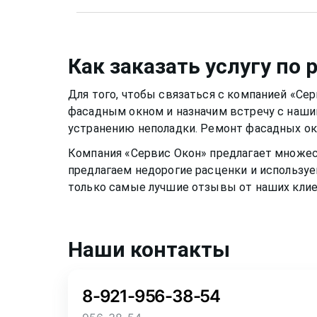
например, спиртовой. Нужно быть аккуратн
Металлическую фурнитуру же необходимо 
оконную раму или резиновый уплотнитель.
два раза в год, чтобы окно функционирова
разбавлены в растворе, могут испортить 
скапливалась пыль.Если уделять хотя бы 
Как заказать услугу по
или резину.
окно
может прослужить вам долгими тихим
Для того, чтобы связаться с компанией «Се
фасадным окном
и назначим встречу с наши
устранению неполадки. Ремонт
фасадных о
Компания «Сервис Окон» предлагает множе
предлагаем недорогие расценки и используе
только самые лучшие отзывы от наших клие
Наши контакты
8-921-956-38-54