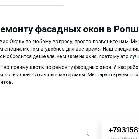
ым, чтобы не попасть на
смазывать и протирать
 Вещества, которые
ло нормально и не
качество материала рамы
немного времени,
фасадное
ремонту фасадных окон
в Ропш
и и теплыми годами.
рвис Окон» по любому вопросу, просто позвоните нам. М
м специалистом в удобное для вас время. Наш специали
кон
обходится дешевле, чем замена окна, поэтому это лу
ство преимуществ по ремонту
фасадных окон
. У нас ра
м только качественные материалы. Мы гарантируем, что 
нтов.
+793158