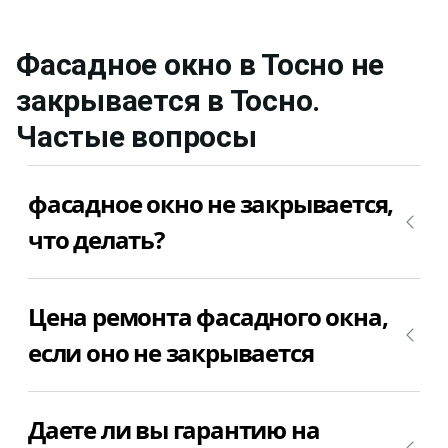
Фасадное окно в Тосно не
закрывается
в Тосно
.
Частые вопросы
фасадное окно не закрывается,
что делать?
Если фасадное окно в Тосно не закрывается, то
Цена ремонта фасадного окна,
причин у данной поломки может быть
множество. Самое лучшего, что можно сделать –
если оно не закрывается
это вызвать мастера для диагностики причины
поломки фасадных окон. После того, как мастер
Чаще всего, фасадное окно в Тосно не
определит причину, из-за которой фасадное окно
Даете ли вы гарантию на
закрывается потому, что просело и его надо
в Тосно не закрывается, можно приступить к