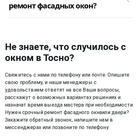
отрегулировать. Стоимость ремонта фасадных
ремонту фасадных окон. Позвоните
ремонт фасадных окон?
окон, в таком случае, от 400₽.
+7(812)9563854 и вызовите мастера для ремонта
фасадных окон в Тосно недорого и качественно.
Да, конечно, мы даем гарантию на свою работу
от 6 до 12 месяцев, в зависимости от вида работ.
Не знаете, что случилось с
окном
в Тосно
?
Свяжитесь с нами по телефону или почте. Опишите
свою проблему, и наши менеджеры с
удовольствием ответят на все Ваши вопросы,
расскажут о возможных вариантах решениях и
назначат время выезда мастера при необходимости.
Нужен срочный ремонт
фасадного окна
или двери?
Закажите обратный звонок, напишите нам в
мессенджерах или позвоните по телефону.