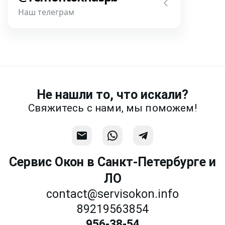
Наш телеграм
Написать
Напишите или позвоните нам в
месседжере! Наш разговор будет
предметней если Вы пришлете
фотографии, размеры и пр.
Не нашли то, что искали?
Связаться
Свяжитесь с нами, мы поможем!
Сервис Окон в Санкт-Петербурге и
ЛО
contact@servisokon.info
89219563854
956-38-54