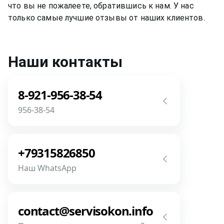
что вы не пожалеете, обратившись к нам. У нас
только самые лучшие отзывы от наших клиентов.
Наши контакты
8-921-956-38-54
956-38-54
Звоните! Задайте свой вопрос прямо
сейчас! Мы всегда на связи! У нас нет
+79315826850
роботов и автоответчиков!
Наш WhatsApp
Позвонить
Напишите или позвоните нам в
месседжере! Наш разговор будет
contact@servisokon.info
предметней если Вы пришлете