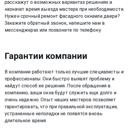
позвоните +7(812)9563854 и вызовите мастера
расскажут о возможных вариантах решениях и
для замены фурнитуры фасадных окон в Ропша
назначат время выезда мастера при необходимости.
недорого.
Нужен срочный ремонт
фасадного окна
или двери?
Закажите обратный звонок, напишите нам в
мессенджерах или позвоните по телефону.
Гарантии компании
В компании работают только лучшие специалисты и
профессионалы. Они быстро выявят проблему и
найдут способ ее решения. После обращения в
компанию, ваши окна будут служить еще долго и
очень надежно. Опыт наших мастеров позволяет
гарантировать, что при правильной эксплуатации,
устраненные неполадки не появятся вновь
длительное время.