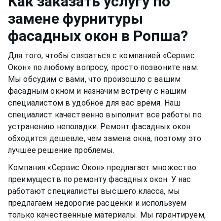
Как заказать услугу по
разбавлены в растворе, могут испортить
времени,
фасадное окно
может прослужить вам
замене фурнитуры
качество материала рамы или резину.
долгими тихими и теплыми годами.
фасадных окон
в Ропша
?
Для того, чтобы связаться с компанией «Сервис
Окон» по любому вопросу, просто позвоните нам.
Мы обсудим с вами, что произошло с вашим
фасадным окном
и назначим встречу с нашим
специалистом в удобное для вас время. Наш
специалист качественно выполнит все работы по
устранению неполадки. Ремонт
фасадных окон
обходится дешевле, чем замена окна, поэтому это
лучшее решение проблемы.
Компания «Сервис Окон» предлагает множество
преимуществ по ремонту
фасадных окон
. У нас
работают специалисты высшего класса, мы
предлагаем недорогие расценки и используем
только качественные материалы. Мы гарантируем,