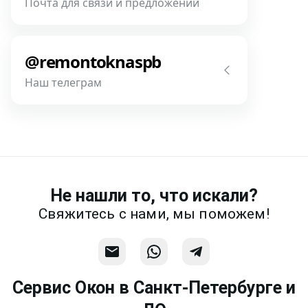
Почта для связи и предложений
фотографии, размеры и пр.
Напишите нам! Наш разговор будет
Связаться
предметней если Вы пришлете
@remontoknaspb
фотографии, размеры и пр.
Наш телеграм
Написать
Напишите или позвоните нам в
месседжере! Наш разговор будет
предметней если Вы пришлете
фотографии, размеры и пр.
Не нашли то, что искали?
Связаться
Свяжитесь с нами, мы поможем!
Сервис Окон в Санкт-Петербурге и