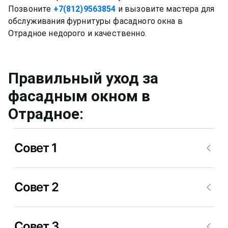
Позвоните
+7(812)9563854
и вызовите мастера для
обслуживания фурнитуры фасадного окна в
Правильный уход за
фасадным окном
в
Отрадное
:
Совет 1
Нужно мыть профиль окна не химическими
Совет 2
средствами, ведь спиртовой или любой другой
раствор может привести за собой необратимые
последствия.
Уход за стеклом нужно осуществлять примерно
Совет 3
также, но для него уже можно применять не