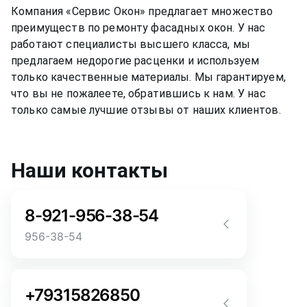
Компания «Сервис Окон» предлагает множество
преимуществ по ремонту
фасадных окон
. У нас
работают специалисты высшего класса, мы
предлагаем недорогие расценки и используем
только качественные материалы. Мы гарантируем,
что вы не пожалеете, обратившись к нам. У нас
только самые лучшие отзывы от наших клиентов.
Наши контакты
8-921-956-38-54
956-38-54
Звоните! Задайте свой вопрос прямо
сейчас! Мы всегда на связи! У нас нет
+79315826850
роботов и автоответчиков!