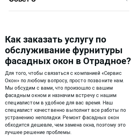
несильно мыльный раствор, а специальные
растворы для мытья окон
в Отрадное
или
Металлическую фурнитуру же необходимо
собственный, например, спиртовой. Нужно быть
смазывать и протирать два раза в год, чтобы
аккуратным, чтобы не попасть на оконную раму
окно функционировало нормально и не
или резиновый уплотнитель. Вещества, которые
скапливалась пыль.Если уделять хотя бы немного
Как заказать услугу по
разбавлены в растворе, могут испортить
времени,
фасадное окно
может прослужить вам
обслуживание фурнитуры
качество материала рамы или резину.
долгими тихими и теплыми годами.
фасадных окон
в Отрадное
?
Для того, чтобы связаться с компанией «Сервис
Окон» по любому вопросу, просто позвоните нам.
Мы обсудим с вами, что произошло с вашим
фасадным окном
и назначим встречу с нашим
специалистом в удобное для вас время. Наш
специалист качественно выполнит все работы по
устранению неполадки. Ремонт
фасадных окон
обходится дешевле, чем замена окна, поэтому это
лучшее решение проблемы.