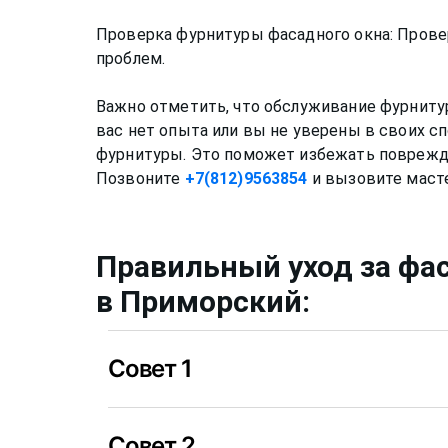
Проверка фурнитуры фасадного окна: Провер
проблем.
Важно отметить, что обслуживание фурниту
вас нет опыта или вы не уверены в своих с
фурнитуры. Это поможет избежать поврежде
Позвоните
+7(812)9563854
Правильный уход за
фа
в Приморский
:
Совет 1
Нужно мыть профиль окна не химическими
Совет 2
спиртовой или любой другой раствор може