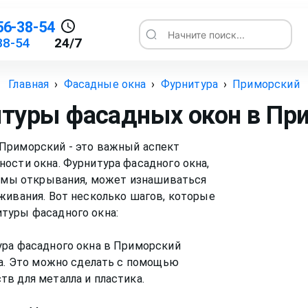
56-38-54
Начните поиск...
38-54
24/7
Главная
›
Фасадные окна
›
Фурнитура
›
Приморский
туры фасадных окон
в Пр
Приморский - это важный аспект
ости окна. Фурнитура фасадного окна,
измы открывания, может изнашиваться
живания. Вот несколько шагов, которые
туры фасадного окна:
ура фасадного окна в Приморский
та. Это можно сделать с помощью
в для металла и пластика.