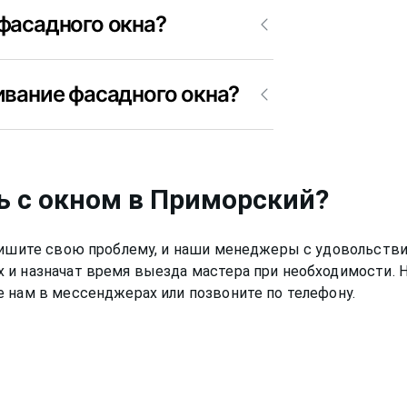
фасадного окна?
орский от 300₽. Позвоните
ивание фасадного окна?
 стоить обслуживание фасадных окон в
аботу по обслуживанию фасадного окна
ь с окном
в Приморский
?
Опишите свою проблему, и наши менеджеры с удовольстви
 и назначат время выезда мастера при необходимости.
 нам в мессенджерах или позвоните по телефону.