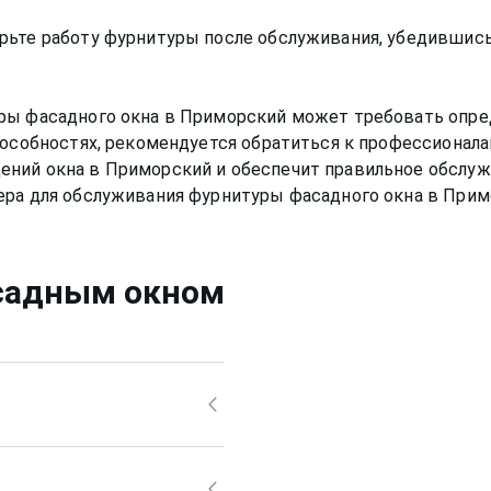
ьте работу фурнитуры после обслуживания, убедившись,
ры фасадного окна в Приморский может требовать опре
пособностях, рекомендуется обратиться к профессионал
ний окна в Приморский и обеспечит правильное обслуж
садным окном
 средствами, ведь
т привести за собой