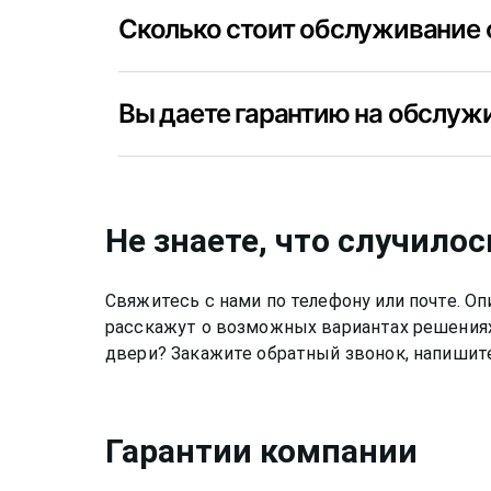
Сколько стоит обслуживание 
Цена обслуживания фасадных окон в Прим
Вы даете гарантию на обслуж
+7(812)9563854 и уточните сколько будет
Приморский в Вашем случае.
Да, конечно, мы даем гарантию на свою р
в Приморский 6 месяцев.
Не знаете, что случилос
Свяжитесь с нами по телефону или почте. 
расскажут о возможных вариантах решениях
двери? Закажите обратный звонок, напишите
Гарантии компании