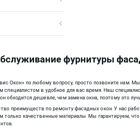
рно также, но для него
й раствор, а
Приморский
или
 быть аккуратным, чтобы
смазывать и протирать
 уплотнитель. Вещества,
ло нормально и не
портить качество
немного времени,
фасадное
обслуживание фурнитуры фаса
и и теплыми годами.
рвис Окон» по любому вопросу, просто позвоните нам. М
м специалистом в удобное для вас время. Наш специали
кон
обходится дешевле, чем замена окна, поэтому это лу
ство преимуществ по ремонту
фасадных окон
. У нас ра
м только качественные материалы. Мы гарантируем, что 
нтов.