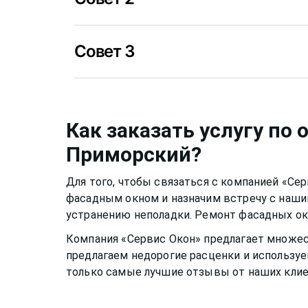
необратимые последствия.
Уход за стеклом нужно осуществлять приме
Совет 3
уже можно применять не несильно мыльны
специальные растворы для мытья окон
в 
собственный, например, спиртовой. Нужно
Металлическую фурнитуру же необходимо 
не попасть на оконную раму или резиновый
два раза в год, чтобы окно функционирова
которые разбавлены в растворе, могут ис
скапливалась пыль.Если уделять хотя бы 
Как заказать услугу по
материала рамы или резину.
окно
может прослужить вам долгими тихим
Приморский
?
Для того, чтобы связаться с компанией «Се
фасадным окном
и назначим встречу с наши
устранению неполадки. Ремонт
фасадных о
Компания «Сервис Окон» предлагает множе
предлагаем недорогие расценки и используе
только самые лучшие отзывы от наших клие