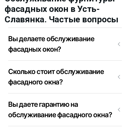
фасадных окон
в Усть-
Славянка
. Частые вопросы
Вы делаете обслуживание
фасадных окон?
Да, конечно, мы обслуживаем фасадные окна.
Сколько стоит обслуживание
фасадного окна?
Цена обслуживания фасадных окон в Усть-
Вы даете гарантию на
Славянка от 300₽. Позвоните +7(812)9563854 и
уточните сколько будет стоить обслуживание
обслуживание фасадного окна?
фасадных окон в Усть-Славянка в Вашем случае.
Да, конечно, мы даем гарантию на свою работу