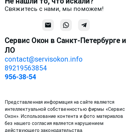
Не нашли то, что искали?
предметней если Вы пришлете
Свяжитесь с нами, мы поможем!
фотографии, размеры и пр.
Связаться
Сервис Окон в Санкт-Петербурге и
ЛО
contact@servisokon.info
89219563854
956-38-54
Представленная информация на сайте является
интеллектуальной собственностью фирмы «Сервис
Окон». Использование контента и фото материалов
без нашего согласия является нарушением
действующего законодательства.