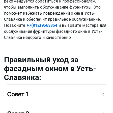
рекомендуется обратиться к профессионалам,
чтобы выполнить обслуживание фурнитуры. Это
поможет избежать повреждений окна в Усть-
Славянка и обеспечит правильное обслуживание.
Позвоните
+7(812)9563854
и вызовите мастера для
обслуживания фурнитуры фасадного окна в Усть-
Правильный уход за
фасадным окном
в Усть-
Славянка
:
Совет 1
Нужно мыть профиль окна не химическими
средствами, ведь спиртовой или любой другой