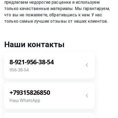
предлагаем недорогие расценки и используем
только качественные материалы. Мы гарантируем,
что вы не пожалеете, обратившись к нам. У нас
только самые лучшие отзывы от наших клиентов.
Наши контакты
8-921-956-38-54
956-38-54
Звоните! Задайте свой вопрос прямо
сейчас! Мы всегда на связи! У нас нет
+79315826850
роботов и автоответчиков!
Наш WhatsApp
Позвонить
Напишите или позвоните нам в