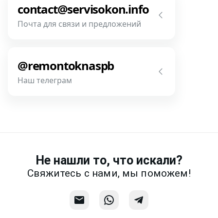
месседжере! Наш разговор будет
contact@servisokon.info
предметней если Вы пришлете
Почта для связи и предложений
фотографии, размеры и пр.
Напишите нам! Наш разговор будет
Связаться
предметней если Вы пришлете
@remontoknaspb
фотографии, размеры и пр.
Наш телеграм
Написать
Напишите или позвоните нам в
месседжере! Наш разговор будет
предметней если Вы пришлете
фотографии, размеры и пр.
Не нашли то, что искали?
Связаться
Свяжитесь с нами, мы поможем!