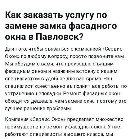
аккуратным, чтобы не попасть на оконную раму
окно функционировало нормально и не
или резиновый уплотнитель. Вещества, которые
скапливалась пыль.Если уделять хотя бы немного
Как заказать услугу по
разбавлены в растворе, могут испортить
времени,
фасадное окно
может прослужить вам
замене замка фасадного
качество материала рамы или резину.
долгими тихими и теплыми годами.
окна
в Павловск
?
Для того, чтобы связаться с компанией «Сервис
Окон» по любому вопросу, просто позвоните нам.
Мы обсудим с вами, что произошло с вашим
фасадным окном
и назначим встречу с нашим
специалистом в удобное для вас время. Наш
специалист качественно выполнит все работы по
устранению неполадки. Ремонт
фасадных окон
обходится дешевле, чем замена окна, поэтому это
лучшее решение проблемы.
Компания «Сервис Окон» предлагает множество
преимуществ по ремонту
фасадных окон
. У нас
работают специалисты высшего класса, мы