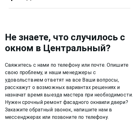
ремонт фасадных окон в Центральный в Вашем
Да, конечно, мы даем гарантию на свою работу
случае.
по ремонту фасадного окна в Центральный 12
месяцев.
Не знаете, что случилось с
окном
в Центральный
?
Свяжитесь с нами по телефону или почте. Опишите
свою проблему, и наши менеджеры с
удовольствием ответят на все Ваши вопросы,
расскажут о возможных вариантах решениях и
назначат время выезда мастера при необходимости.
Нужен срочный ремонт
фасадного окна
или двери?
Закажите обратный звонок, напишите нам в
мессенджерах или позвоните по телефону.