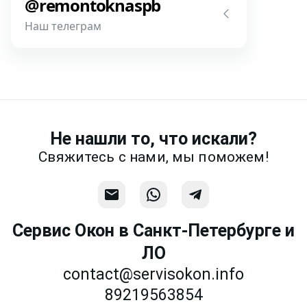
@remontoknaspb
фотографии, размеры и пр.
Наш телеграм
Написать
Напишите или позвоните нам в
месседжере! Наш разговор будет
предметней если Вы пришлете
фотографии, размеры и пр.
Не нашли то, что искали?
Связаться
Свяжитесь с нами, мы поможем!
Сервис Окон в Санкт-Петербурге и
ЛО
contact@servisokon.info
89219563854