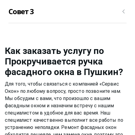
последствия.
Уход за стеклом нужно осуществлять примерно
Совет 3
также, но для него уже можно применять не
несильно мыльный раствор, а специальные
растворы для мытья окон
в Пушкин
или
Металлическую фурнитуру же необходимо
собственный, например, спиртовой. Нужно быть
смазывать и протирать два раза в год, чтобы
аккуратным, чтобы не попасть на оконную раму
окно функционировало нормально и не
или резиновый уплотнитель. Вещества, которые
скапливалась пыль.Если уделять хотя бы немного
Как заказать услугу по
разбавлены в растворе, могут испортить
времени,
фасадное окно
может прослужить вам
Прокручивается ручка
качество материала рамы или резину.
долгими тихими и теплыми годами.
фасадного окна
в Пушкин
?
Для того, чтобы связаться с компанией «Сервис
Окон» по любому вопросу, просто позвоните нам.
Мы обсудим с вами, что произошло с вашим
фасадным окном
и назначим встречу с нашим
специалистом в удобное для вас время. Наш
специалист качественно выполнит все работы по
устранению неполадки. Ремонт
фасадных окон
обходится дешевле, чем замена окна, поэтому это