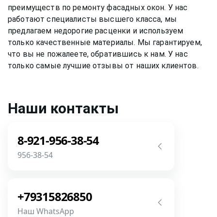
преимуществ по ремонту
фасадных окон
. У нас
работают специалисты высшего класса, мы
предлагаем недорогие расценки и используем
только качественные материалы. Мы гарантируем,
что вы не пожалеете, обратившись к нам. У нас
только самые лучшие отзывы от наших клиентов.
Наши контакты
8-921-956-38-54
956-38-54
Звоните! Задайте свой вопрос прямо
сейчас! Мы всегда на связи! У нас нет
+79315826850
роботов и автоответчиков!
Наш WhatsApp