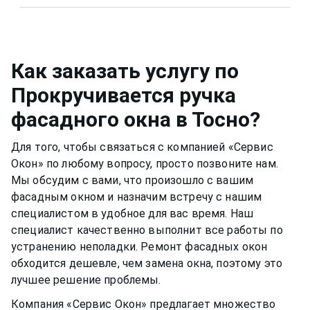
растворы для мытья окон
в Тосно
или
Металлическую фурнитуру же необходимо
собственный, например, спиртовой. Нужно быть
смазывать и протирать два раза в год, чтобы
аккуратным, чтобы не попасть на оконную раму
окно функционировало нормально и не
или резиновый уплотнитель. Вещества, которые
скапливалась пыль.Если уделять хотя бы немного
Как заказать услугу по
разбавлены в растворе, могут испортить
времени,
фасадное окно
может прослужить вам
Прокручивается ручка
качество материала рамы или резину.
долгими тихими и теплыми годами.
фасадного окна
в Тосно
?
Для того, чтобы связаться с компанией «Сервис
Окон» по любому вопросу, просто позвоните нам.
Мы обсудим с вами, что произошло с вашим
фасадным окном
и назначим встречу с нашим
специалистом в удобное для вас время. Наш
специалист качественно выполнит все работы по
устранению неполадки. Ремонт
фасадных окон
обходится дешевле, чем замена окна, поэтому это
лучшее решение проблемы.
Компания «Сервис Окон» предлагает множество