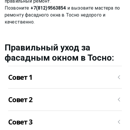
правильный ремонт.
Позвоните
+7(812)9563854
и вызовите мастера по
ремонту фасадного окна в Тосно недорого и
Правильный уход за
фасадным окном
в Тосно
:
Совет 1
Нужно мыть профиль окна не химическими
Совет 2
средствами, ведь спиртовой или любой другой
раствор может привести за собой необратимые
последствия.
Уход за стеклом нужно осуществлять примерно
Совет 3
также, но для него уже можно применять не
несильно мыльный раствор, а специальные