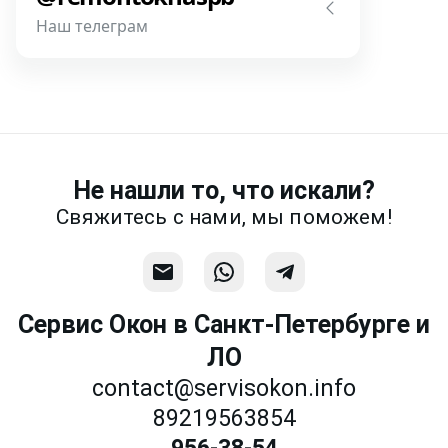
фотографии, размеры и пр.
Наш телеграм
Написать
Напишите или позвоните нам в
месседжере! Наш разговор будет
предметней если Вы пришлете
фотографии, размеры и пр.
Не нашли то, что искали?
Связаться
Свяжитесь с нами, мы поможем!
Сервис Окон в Санкт-Петербурге и
ЛО
contact@servisokon.info
89219563854