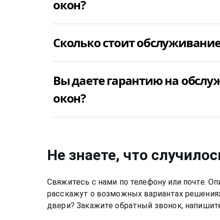
окон?
Да, конечно же, мы делаем сервисное обс
Сколько стоит обслуживание
+7(812)9563854 и вызовите мастера для с
окон в Ульяновка недорого и качественно.
Цена сервисного обслуживания фасадных о
Вы даете гарантию на обсл
окон?
Да, конечно, мы даем гарантию на свою р
в Ульяновка 6 месяцев.
Не знаете, что случилос
Свяжитесь с нами по телефону или почте. 
расскажут о возможных вариантах решениях
двери? Закажите обратный звонок, напишите