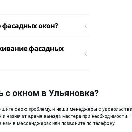
луживание фасадных окон. Позвоните
 фасадных окон?
ервисного обслуживания фасадных
кон в Ульяновка от 1000₽.
уживание фасадных
аботу по обслуживанию фасадных окон
ь с окном
в Ульяновка
?
Опишите свою проблему, и наши менеджеры с удовольстви
 и назначат время выезда мастера при необходимости.
 нам в мессенджерах или позвоните по телефону.