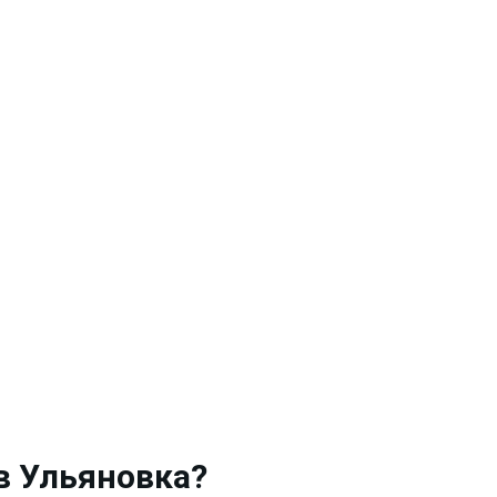
в Ульяновка
?