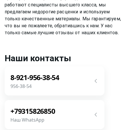
работают специалисты высшего класса, мы
предлагаем недорогие расценки и используем
только качественные материалы. Мы гарантируем,
что вы не пожалеете, обратившись к нам. У нас
только самые лучшие отзывы от наших клиентов.
Наши контакты
8-921-956-38-54
956-38-54
Звоните! Задайте свой вопрос прямо
сейчас! Мы всегда на связи! У нас нет
+79315826850
роботов и автоответчиков!
Наш WhatsApp
Позвонить