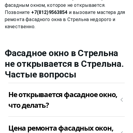
фасадным окном, которое не открывается.
Позвоните
+7(812)9563854
и вызовите мастера для
ремонта фасадного окна в Стрельна недорого и
Фасадное окно в Стрельна
не открывается
в Стрельна
.
Частые вопросы
Не открывается фасадное окно,
что делать?
Причин у этой поломки может быть множество.
Цена ремонта фасадных окон,
Самое лучшего, что можно сделать – это вызвать