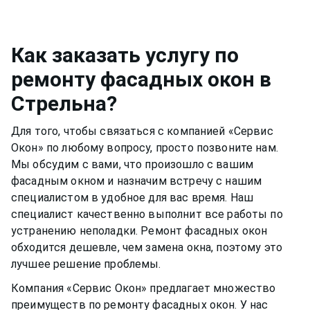
собственный, например, спиртовой. Нужно быть
смазывать и протирать два раза в год, чтобы
аккуратным, чтобы не попасть на оконную раму
окно функционировало нормально и не
или резиновый уплотнитель. Вещества, которые
скапливалась пыль.Если уделять хотя бы немного
Как заказать услугу по
разбавлены в растворе, могут испортить
времени,
фасадное окно
может прослужить вам
ремонту фасадных окон
в
качество материала рамы или резину.
долгими тихими и теплыми годами.
Стрельна
?
Для того, чтобы связаться с компанией «Сервис
Окон» по любому вопросу, просто позвоните нам.
Мы обсудим с вами, что произошло с вашим
фасадным окном
и назначим встречу с нашим
специалистом в удобное для вас время. Наш
специалист качественно выполнит все работы по
устранению неполадки. Ремонт
фасадных окон
обходится дешевле, чем замена окна, поэтому это
лучшее решение проблемы.
Компания «Сервис Окон» предлагает множество
преимуществ по ремонту
фасадных окон
. У нас