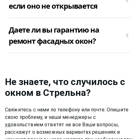
мастера для диагностики причины поломки
если оно не открывается
фасадных окон. После того, как мастер
определит причину, из-за которой фасадное окно
Если фасадное окно в Стрельна не открывается,
в Стрельна не открывается, можно приступить к
Даете ли вы гарантию на
то стоимость ремонта зависит от поломки
ремонту фасадных окон. Позвоните
фасадных окон. Позвоните +7(812)9563854 и
+7(812)9563854 и вызовите мастера для ремонта
ремонт фасадных окон?
уточните, сколько будет стоить ремонт
фасадных окон в Стрельна недорого и
фасадных окон в Стрельна в Вашем случае.
качественно.
Да, конечно, мы даем гарантию на свою работу
от 6 до 12 месяцев, в зависимости от вида работ.
Не знаете, что случилось с
окном
в Стрельна
?
Свяжитесь с нами по телефону или почте. Опишите
свою проблему, и наши менеджеры с
удовольствием ответят на все Ваши вопросы,
расскажут о возможных вариантах решениях и