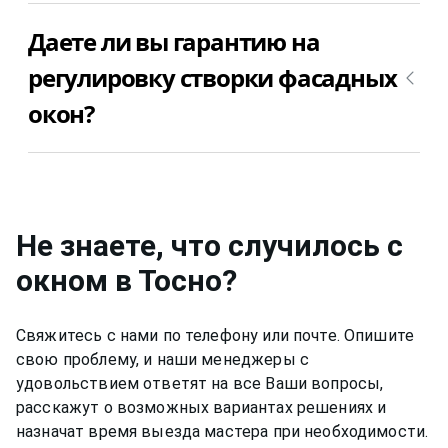
Провисание створки фасадных окон в Тосно
Даете ли вы гарантию на
убирается путем регулировки фурнитуры. Цена
регулировки створки фасадных окон в Тосно от
регулировку створки фасадных
1000₽.
окон?
Да, конечно, мы даем гарантию на свою работу
по регулировке створки фасадных окон в Тосно 6
месяцев.
Не знаете, что случилось с
окном
в Тосно
?
Свяжитесь с нами по телефону или почте. Опишите
свою проблему, и наши менеджеры с
удовольствием ответят на все Ваши вопросы,
расскажут о возможных вариантах решениях и
назначат время выезда мастера при необходимости.