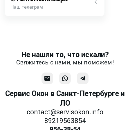
Наш телеграм
Написать
Напишите или позвоните нам в
месседжере! Наш разговор будет
предметней если Вы пришлете
фотографии, размеры и пр.
Не нашли то, что искали?
Связаться
Свяжитесь с нами, мы поможем!
Сервис Окон в Санкт-Петербурге и
ЛО
contact@servisokon.info
89219563854
956-38-54