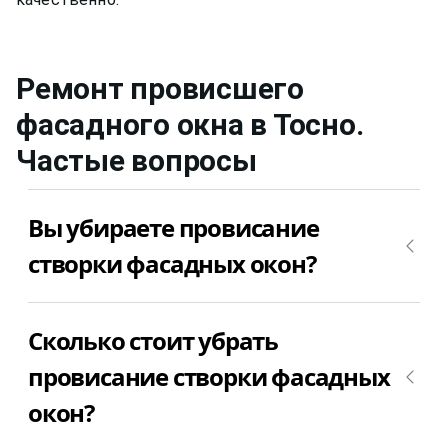
Ремонт провисшего
фасадного окна
в Тосно
.
Частые вопросы
Вы убираете провисание
створки фасадных окон?
Да, конечно, мы убираем провисание створки
Сколько стоит убрать
фасадных окон. Позвоните +7(812)9563854 и
вызовите мастера для регулировки фасадных
провисание створки фасадных
окон в Тосно недорого и качественно.
окон?