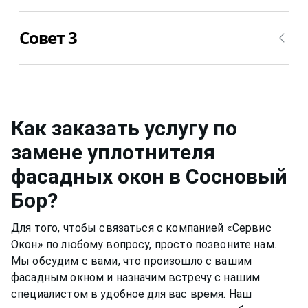
последствия.
Уход за стеклом нужно осуществлять примерно
Совет 3
также, но для него уже можно применять не
несильно мыльный раствор, а специальные
растворы для мытья окон
в Сосновый Бор
или
Металлическую фурнитуру же необходимо
собственный, например, спиртовой. Нужно быть
смазывать и протирать два раза в год, чтобы
аккуратным, чтобы не попасть на оконную раму
окно функционировало нормально и не
или резиновый уплотнитель. Вещества, которые
скапливалась пыль.Если уделять хотя бы немного
Как заказать услугу по
разбавлены в растворе, могут испортить
времени,
фасадное окно
может прослужить вам
замене уплотнителя
качество материала рамы или резину.
долгими тихими и теплыми годами.
фасадных окон
в Сосновый
Бор
?
Для того, чтобы связаться с компанией «Сервис
Окон» по любому вопросу, просто позвоните нам.
Мы обсудим с вами, что произошло с вашим
фасадным окном
и назначим встречу с нашим
специалистом в удобное для вас время. Наш