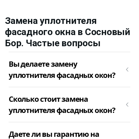
Замена уплотнителя
фасадного окна
в Сосновый
Бор
. Частые вопросы
Вы делаете замену
уплотнителя фасадных окон?
Да, конечно, мы меняем уплотнитель фасадных
Сколько стоит замена
окон. Позвоните +7(812)9563854 и вызовите
мастера для замены уплотнителя фасадных окон
уплотнителя фасадных окон?
в Сосновый Бор недорого и качественно.
Цена замены уплотнителя фасадных окон в
Даете ли вы гарантию на
Сосновый Бор зависит от уплотнителя и метража