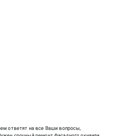
ем ответят на все Ваши вопросы,
 Нужен срочный ремонт
фасадного окна
или