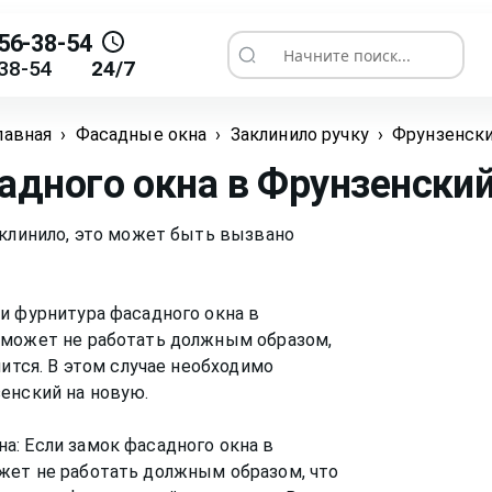
56-38-54
Начните поиск...
38-54
24/7
лавная
›
Фасадные окна
›
Заклинило ручку
›
Фрунзенск
адного окна
в Фрунзенски
аклинило, это может быть вызвано
и фурнитура фасадного окна в
 может не работать должным образом,
нится. В этом случае необходимо
енский на новую.
а: Если замок фасадного окна в
жет не работать должным образом, что