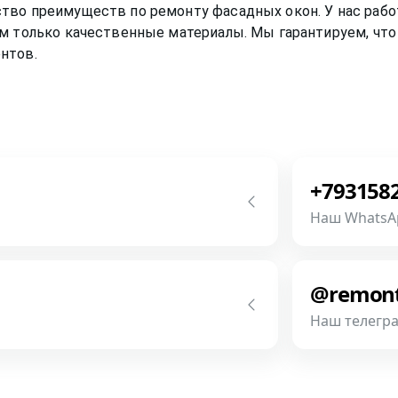
ство преимуществ по ремонту
фасадных окон
. У нас ра
м только качественные материалы. Мы гарантируем, что 
нтов.
+793158
Наш WhatsA
с! Мы всегда на связи! У нас нет
Напишите ил
разговор бу
@remon
фотографии,
Наш телегр
Связаться
метней если Вы пришлете
Напишите ил
разговор бу