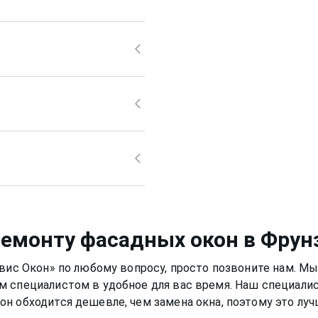
 средствами, ведь
т привести за собой
рно также, но для него
й раствор, а
Фрунзенский
или
 быть аккуратным, чтобы
смазывать и протирать
 уплотнитель. Вещества,
ло нормально и не
портить качество
немного времени,
фасадное
ремонту фасадных окон
в Фрун
и и теплыми годами.
рвис Окон» по любому вопросу, просто позвоните нам. М
м специалистом в удобное для вас время. Наш специали
кон
обходится дешевле, чем замена окна, поэтому это лу