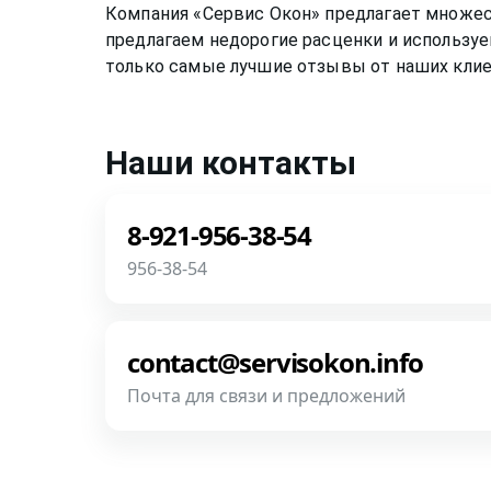
Компания «Сервис Окон» предлагает множе
предлагаем недорогие расценки и используе
только самые лучшие отзывы от наших клие
Наши контакты
8-921-956-38-54
956-38-54
Звоните! Задайте свой вопрос прямо сейча
роботов и автоответчиков!
contact@servisokon.info
Почта для связи и предложений
Позвонить
Напишите нам! Наш разговор будет пред
фотографии, размеры и пр.