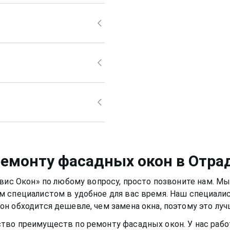
 средствами, ведь
т привести за собой
рно также, но для него
й раствор, а
Отрадное
или
 быть аккуратным, чтобы
смазывать и протирать
 уплотнитель. Вещества,
ло нормально и не
портить качество
немного времени,
фасадное
ремонту фасадных окон
в Отра
и и теплыми годами.
рвис Окон» по любому вопросу, просто позвоните нам. М
м специалистом в удобное для вас время. Наш специали
кон
обходится дешевле, чем замена окна, поэтому это лу
ство преимуществ по ремонту
фасадных окон
. У нас ра