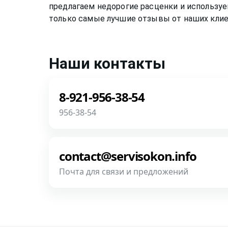
предлагаем недорогие расценки и используе
только самые лучшие отзывы от наших клие
Наши контакты
8-921-956-38-54
956-38-54
Звоните! Задайте свой вопрос прямо сейча
роботов и автоответчиков!
contact@servisokon.info
Почта для связи и предложений
Позвонить
Напишите нам! Наш разговор будет пред
фотографии, размеры и пр.