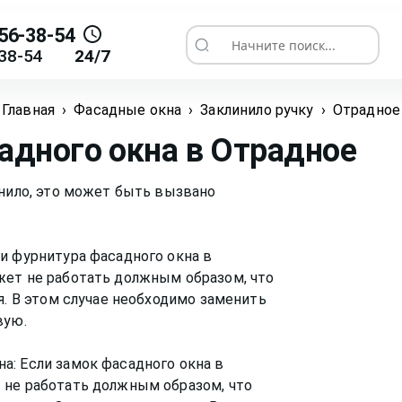
56-38-54
Начните поиск...
38-54
24/7
Главная
›
Фасадные окна
›
Заклинило ручку
›
Отрадное
адного окна
в Отрадное
инило, это может быть вызвано
и фурнитура фасадного окна в
жет не работать должным образом, что
я. В этом случае необходимо заменить
вую.
а: Если замок фасадного окна в
 не работать должным образом, что