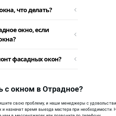
кна, что делать?
тво. Самое лучшего, что можно
дное окно, если
остики причины почему заклинило
тер определит причину, из-за которой
окна?
иступить к ремонту фасадных окон.
тера для ремонта фасадных окон в
стоимость ремонта зависит от поломки
монт фасадных окон?
и уточните, сколько будет стоить
 случае.
оту от 6 до 12 месяцев, в
ь с окном
в Отрадное
?
Опишите свою проблему, и наши менеджеры с удовольстви
 и назначат время выезда мастера при необходимости.
 нам в мессенджерах или позвоните по телефону.