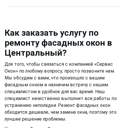
несильно мыльный раствор, а специальные
растворы для мытья окон
в Центральный
или
Металлическую фурнитуру же необходимо
собственный, например, спиртовой. Нужно быть
смазывать и протирать два раза в год, чтобы
аккуратным, чтобы не попасть на оконную раму
окно функционировало нормально и не
или резиновый уплотнитель. Вещества, которые
скапливалась пыль.Если уделять хотя бы немного
Как заказать услугу по
разбавлены в растворе, могут испортить
времени,
фасадное окно
может прослужить вам
ремонту фасадных окон
в
качество материала рамы или резину.
долгими тихими и теплыми годами.
Центральный
?
Для того, чтобы связаться с компанией «Сервис
Окон» по любому вопросу, просто позвоните нам.
Мы обсудим с вами, что произошло с вашим
фасадным окном
и назначим встречу с нашим
специалистом в удобное для вас время. Наш
специалист качественно выполнит все работы по
устранению неполадки. Ремонт
фасадных окон
обходится дешевле, чем замена окна, поэтому это
лучшее решение проблемы.