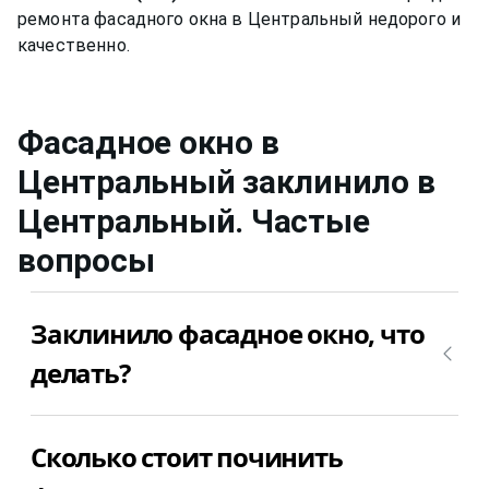
ремонта фасадного окна в Центральный недорого и
Фасадное окно в
Центральный заклинило
в
Центральный
. Частые
вопросы
Заклинило фасадное окно, что
делать?
Причин у этой поломки может быть множество.
Сколько стоит починить
Самое лучшего, что можно сделать – это вызвать
мастера для диагностики причины почему