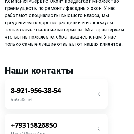
Компания «Сервис Окон» предлагает множество
преимуществ по ремонту
фасадных окон
. У нас
работают специалисты высшего класса, мы
предлагаем недорогие расценки и используем
только качественные материалы. Мы гарантируем,
что вы не пожалеете, обратившись к нам. У нас
только самые лучшие отзывы от наших клиентов.
Наши контакты
8-921-956-38-54
956-38-54
Звоните! Задайте свой вопрос прямо
сейчас! Мы всегда на связи! У нас нет
+79315826850
роботов и автоответчиков!
Наш WhatsApp