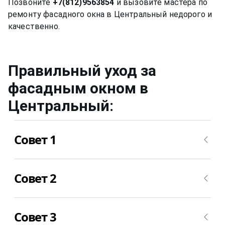
Позвоните
+7(812)9563854
и вызовите мастера по
ремонту фасадного окна в Центральный недорого и
Правильный уход за
фасадным окном
в
Центральный
:
Совет 1
Нужно мыть профиль окна не химическими
Совет 2
средствами, ведь спиртовой или любой другой
раствор может привести за собой необратимые
последствия.
Уход за стеклом нужно осуществлять примерно
Совет 3
также, но для него уже можно применять не