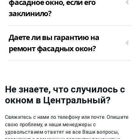
фасадное окно, если его
заклинило фасадное окно. После того, как мастер
заклинило?
определит причину, из-за которой Заклинило
фасадное окно, можно приступить к ремонту
фасадных окон. Позвоните +7(812)9563854 и
Если заклинило фасадное окно, то стоимость
вызовите мастера для ремонта фасадных окон в
Даете ли вы гарантию на
ремонта зависит от поломки фасадных окон.
Центральный недорого и качественно.
Позвоните +7(812)9563854 и уточните, сколько
ремонт фасадных окон?
будет стоить ремонт фасадных окон в
Центральный в Вашем случае.
Да, конечно, мы даем гарантию на свою работу
от 6 до 12 месяцев, в зависимости от вида работ.
Не знаете, что случилось с
окном
в Центральный
?
Свяжитесь с нами по телефону или почте. Опишите
свою проблему, и наши менеджеры с
удовольствием ответят на все Ваши вопросы,