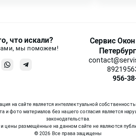
метней если Вы пришлете
Напишите или
разговор буд
фотографии, 
Связаться
о, что искали?
Сервис Окон
нами, мы поможем!
Петербург
contact@servi
8921956
956-38
ция на сайте является интеллектуальной собственност
та и фото материалов без нашего согласия является на
законодательства.
и цены размещённые на данном сайте не являются публ
©
2026
Все права защищены