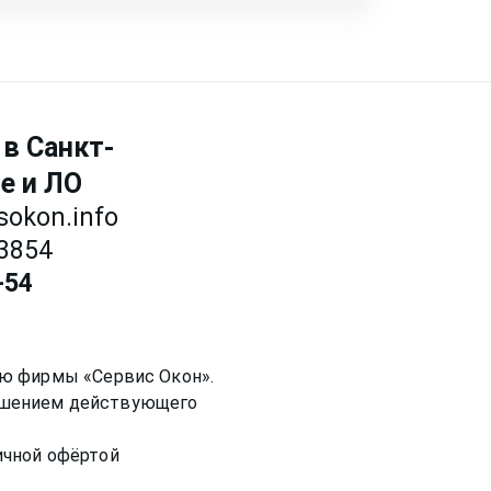
 позвоните нам в месседжере! Наш
ет предметней если Вы пришлете
размеры и пр.
 в Санкт-
е и ЛО
sokon.info
3854
-54
ью фирмы «Сервис Окон».
рушением действующего
ичной офёртой