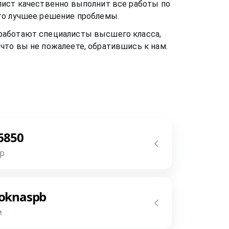
лист качественно выполнит все работы по
это лучшее решение проблемы.
с работают специалисты высшего класса,
что вы не пожалеете, обратившись к нам.
6850
p
 позвоните нам в месседжере! Наш
ет предметней если Вы пришлете
oknaspb
размеры и пр.
м