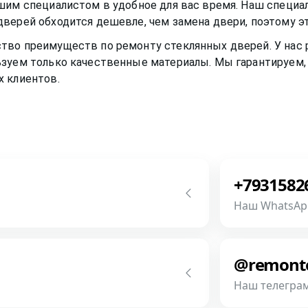
шим специалистом в удобное для вас время. Наш специа
дверей
обходится дешевле, чем замена двери, поэтому 
ство преимуществ по ремонту
стеклянных дверей
. У на
зуем только качественные материалы. Мы гарантируем, 
х клиентов.
+7931582
Наш WhatsAp
с! Мы всегда на связи! У нас нет
Напишите или
разговор буд
@remont
фотографии, 
Наш телегра
Связаться