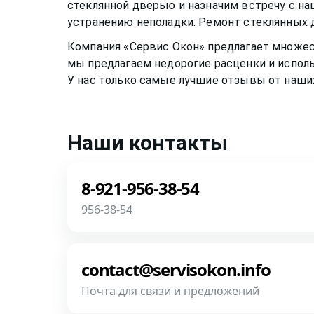
стеклянной дверью
и назначим встречу с на
устранению неполадки. Ремонт
стеклянных 
Компания «Сервис Окон» предлагает множе
мы предлагаем недорогие расценки и исполь
У нас только самые лучшие отзывы от наши
Наши контакты
8-921-956-38-54
956-38-54
Звоните! Задайте свой вопрос прямо сейча
роботов и автоответчиков!
contact@servisokon.info
Почта для связи и предложений
Позвонить