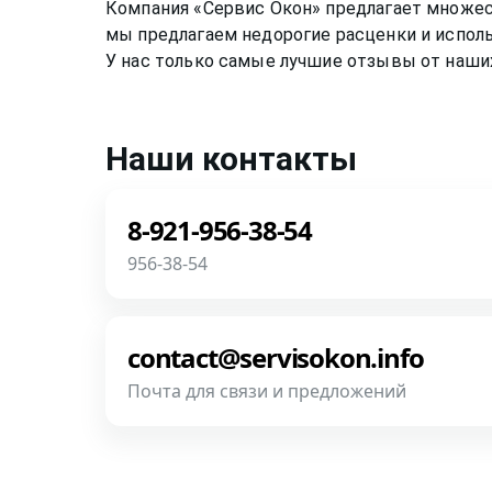
Компания «Сервис Окон» предлагает множе
мы предлагаем недорогие расценки и исполь
У нас только самые лучшие отзывы от наши
Наши контакты
8-921-956-38-54
956-38-54
Звоните! Задайте свой вопрос прямо сейча
роботов и автоответчиков!
contact@servisokon.info
Почта для связи и предложений
Позвонить
Напишите нам! Наш разговор будет пред
фотографии, размеры и пр.