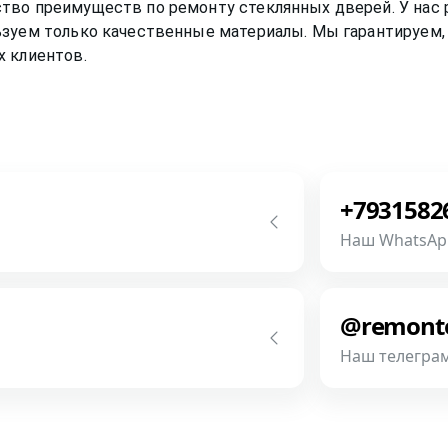
ство преимуществ по ремонту
стеклянных дверей
. У на
зуем только качественные материалы. Мы гарантируем, 
х клиентов.
+7931582
Наш WhatsAp
с! Мы всегда на связи! У нас нет
Напишите или
разговор буд
@remont
фотографии, 
Наш телегра
Связаться
метней если Вы пришлете
Напишите или
разговор буд
фотографии, 