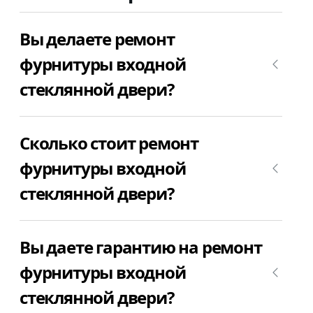
Вы делаете ремонт
фурнитуры входной
стеклянной двери?
Да, конечно, мы ремонтируем фурнитуру
Сколько стоит ремонт
входной стеклянной двери.
фурнитуры входной
стеклянной двери?
Цена ремонта фурнитуры входной стеклянной
Вы даете гарантию на ремонт
двери зависит от того, что именно сломалось.
Позвоните +7(812)9563854 и уточните сколько
фурнитуры входной
будет стоить ремонт фурнитуры входной
стеклянной двери?
стеклянной двери в Вашей случае.