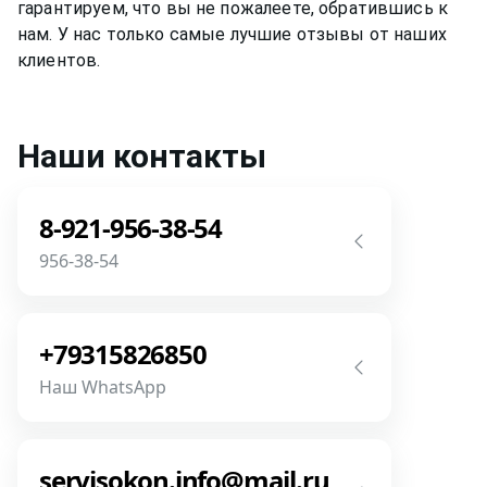
гарантируем, что вы не пожалеете, обратившись к
нам. У нас только самые лучшие отзывы от наших
клиентов.
Наши контакты
8-921-956-38-54
956-38-54
Звоните! Задайте свой вопрос прямо
сейчас! Мы всегда на связи! У нас нет
+79315826850
роботов и автоответчиков!
Наш WhatsApp
Позвонить
Напишите или позвоните нам в
месседжере! Наш разговор будет
servisokon.info@mail.ru
предметней если Вы пришлете