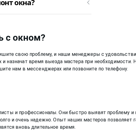
онт окна?
на, в таком случае, от 400₽.
оту от 6 до 12 месяцев, в
ь с окном
?
Опишите свою проблему, и наши менеджеры с удовольстви
 и назначат время выезда мастера при необходимости. 
шите нам в мессенджерах или позвоните по телефону.
листы и профессионалы. Они быстро выявят проблему и 
олго и очень надежно. Опыт наших мастеров позволяет г
явятся вновь длительное время.