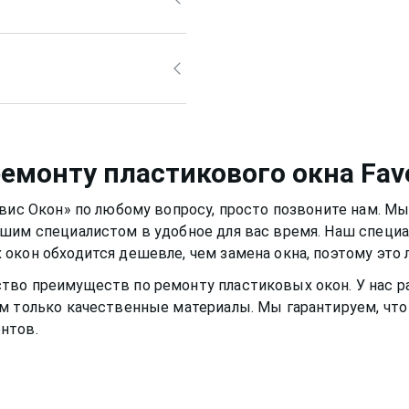
из белого может
, стать уже не таким
рно также, но для него
й раствор, а
 собственный, например,
 не попасть на оконную
смазывать и протирать
а, которые разбавлены в
ло нормально и не
иала рамы или резину.
немного времени
ремонту пластикового окна
Fav
 вам долгими тихими и
рвис Окон» по любому вопросу, просто позвоните нам. М
ашим специалистом в удобное для вас время. Наш специ
 окон
обходится дешевле, чем замена окна, поэтому это
ство преимуществ по ремонту
пластиковых окон
. У нас
м только качественные материалы. Мы гарантируем, что 
нтов.