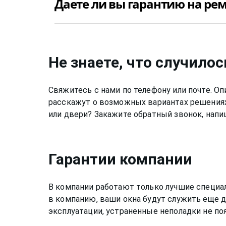
Даете ли вы гарантию на рем
надо отрегулировать. Стоимость ремонта ок
Favorit (фаворит) недорого и качественно.
Да, конечно, мы даем гарантию на свою раб
зависимости от вида работ.
Не знаете, что случилос
Свяжитесь с нами по телефону или почте. 
расскажут о возможных вариантах решениях
или двери? Закажите обратный звонок, напи
Гарантии компании
В компании работают только лучшие специа
в компанию, ваши окна будут служить еще д
эксплуатации, устраненные неполадки не по