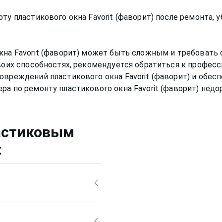
ту пластикового окна Favorit (фаворит) после ремонта, 
кна Favorit (фаворит) может быть сложным и требовать
своих способностях, рекомендуется обратиться к профес
овреждений пластикового окна Favorit (фаворит) и обес
астиковым
:
 средствами, ведь
т привести за собой