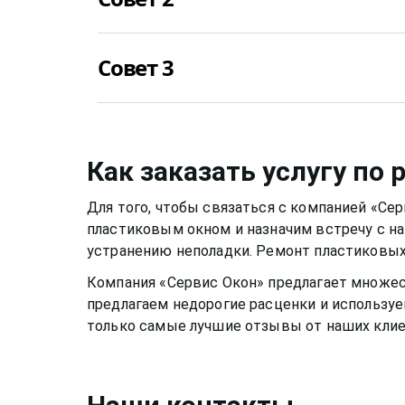
необратимые последствия. Цвет пластика 
превратиться в желтоватый, потрескаться
Уход за стеклом нужно осуществлять приме
приятным глазу.
Совет 3
уже можно применять не несильно мыльны
специальные растворы для мытья окон или
спиртовой. Нужно быть аккуратным, чтобы
Металлическую фурнитуру же необходимо 
раму или резиновый уплотнитель. Веществ
два раза в год, чтобы окно функционирова
растворе, могут испортить качество матер
скапливалась пыль.Если уделять хотя бы 
Как заказать услугу по
пластиковому окну, оно может прослужить
теплыми годами.
Для того, чтобы связаться с компанией «Се
пластиковым окном
и назначим встречу с н
устранению неполадки. Ремонт
пластиковых
Компания «Сервис Окон» предлагает множе
предлагаем недорогие расценки и используе
только самые лучшие отзывы от наших клие