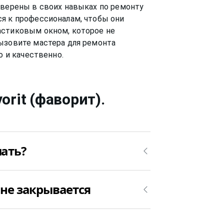
уверены в своих навыках по ремонту
я к профессионалам, чтобы они
астиковым окном, которое не
ызовите мастера для ремонта
vorit (фаворит)
.
лать?
я, то причин у данной поломки может
 не закрывается
 сделать – это вызвать мастера для
того, как мастер определит причину,
акрывается, можно приступить к
ывается потому, что просело и его
 вызовите мастера для ремонта окна