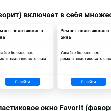
ворит)
включает в себя множес
емонт
пластикового
Ремонт
пластикового
на
окна
найте больше про
Узнайте больше про
монт
пластикового окна
ремонт
пластикового окн
Перейти
Перейти
ластиковое окно
Favorit (фавор