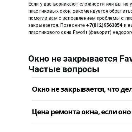
Если у вас возникают сложности или вы не 
пластиковых окон, рекомендуется обратитьс
помогли вам с исправлением проблемы с пл
закрывается. Позвоните
+7(812)9563854
и в
Окно не закрывается
Fa
Частые вопросы
Окно не закрывается, что де
Если окно Favorit (фаворит) не закрываетс
Цена ремонта окна, если оно
быть множество. Самое лучшее, что можно
диагностики причины поломки окна. После 
из-за которой окно Favorit (фаворит) не з
Чаще всего, окно Favorit (фаворит) не закр
ремонту окна. Позвоните +7(812)9563854 и