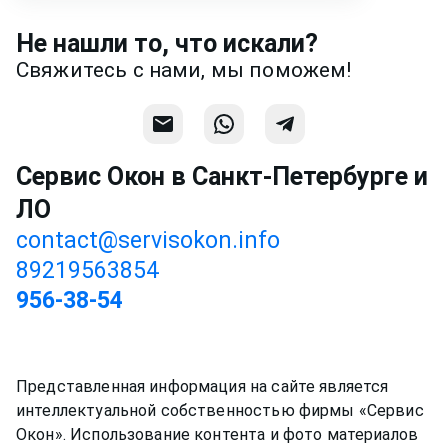
месседжере! Наш разговор будет
Не нашли то, что искали?
предметней если Вы пришлете
Свяжитесь с нами, мы поможем!
фотографии, размеры и пр.
Связаться
Сервис Окон в Санкт-Петербурге и
ЛО
contact@servisokon.info
89219563854
956-38-54
Представленная информация на сайте является
интеллектуальной собственностью фирмы «Сервис
Окон». Использование контента и фото материалов