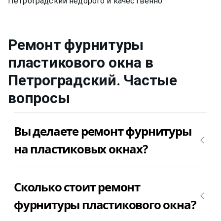
Ремонт фурнитуры
пластикового окна
в
Петроградский
. Частые
вопросы
Вы делаете ремонт фурнитуры
на пластиковых окнах?
Да, конечно, мы делаем ремонт фурнитуры на
Сколько стоит ремонт
пластиковых окнах. Просто позвоните
+7(812)9563854 и вызовите мастера для ремонта
фурнитуры пластикового окна?
фурнитуры пластикового окна в Петроградский
недорого.