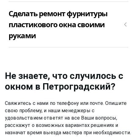
Стоимость ремонта фурнитуры пластикового
Сделать ремонт фурнитуры
окна в Петроградский зависит от того, что
конкретно сломалось в Вашем окне. Просто
пластикового окна своими
позвоните +7(812)9563854 и уточните сколько
руками
стоит ремонт фурнитуры пластикового окна в
Петроградский в Вашем случае или вызовите
мастера для ремонта фурнитуры пластикового
Можно ли сделать ремонт фурнитуры
окна в Петроградский недорого.
пластикового окна в Петроградский
самостоятельно? Попробуйте, конечно, а, вдруг,
получится? Однако, хотим напомнить, что
Не знаете, что случилось с
производители фурнитуры для окон в
окном
в Петроградский
?
Петроградский предупреждают о том, что
снимают свою гарантию, если ремонт и
обслуживание фурнитуры пластиковых окон в
Свяжитесь с нами по телефону или почте. Опишите
Петроградский производили мастера, не
свою проблему, и наши менеджеры с
имеющие должной квалификации. Мы считаем,
удовольствием ответят на все Ваши вопросы,
что каждый должен заниматься своим делом.
расскажут о возможных вариантах решениях и
Чтобы отремонтировать фурнитуру на
назначат время выезда мастера при необходимости.