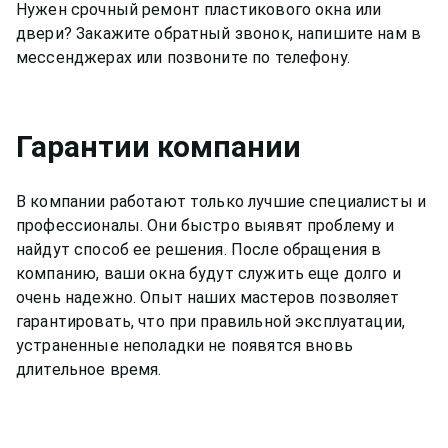
пластиковом окне в Петроградский позвоните
Нужен срочный ремонт пластикового окна или
+7(812)9563854 и вызовите мастера для ремонта
двери? Закажите обратный звонок, напишите нам в
фурнитуры пластикового окна в Петроградский
мессенджерах или позвоните по телефону.
недорого.
Гарантии компании
В компании работают только лучшие специалисты и
профессионалы. Они быстро выявят проблему и
найдут способ ее решения. После обращения в
компанию, ваши окна будут служить еще долго и
очень надежно. Опыт наших мастеров позволяет
гарантировать, что при правильной эксплуатации,
устраненные неполадки не появятся вновь
длительное время.