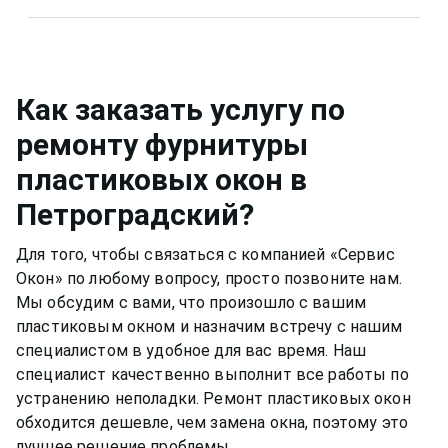
растворы для мытья окон или собственный,
Металлическую фурнитуру же необходимо
например, спиртовой. Нужно быть аккуратным,
смазывать и протирать два раза в год, чтобы
чтобы не попасть на оконную раму или
окно функционировало нормально и не
резиновый уплотнитель. Вещества, которые
скапливалась пыль.Если уделять хотя бы немного
Как заказать услугу по
разбавлены в растворе, могут испортить
времени пластиковому окну, оно может
ремонту фурнитуры
качество материала рамы или резину.
прослужить вам долгими тихими и теплыми
пластиковых окон
в
годами.
Петроградский
?
Для того, чтобы связаться с компанией «Сервис
Окон» по любому вопросу, просто позвоните нам.
Мы обсудим с вами, что произошло с вашим
пластиковым окном
и назначим встречу с нашим
специалистом в удобное для вас время. Наш
специалист качественно выполнит все работы по
устранению неполадки. Ремонт
пластиковых окон
обходится дешевле, чем замена окна, поэтому это
лучшее решение проблемы.