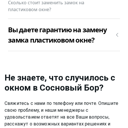
Сколько стоит заменить замок на
пластиковом окне в Сосновый Бор в Вашем
пластиковом окне?
случае.
Замена основного запорного замка пластиковом
Вы даете гарантию на замену
окне в Сосновый Бор стоит от 1000₽.
замка пластиковом окне?
Да, конечно, мы даем гарантию на свою работу
по замене замка пластиковом окне в Сосновый
Бор 12 месяцев.
Не знаете, что случилось с
окном
в Сосновый Бор
?
Свяжитесь с нами по телефону или почте. Опишите
свою проблему, и наши менеджеры с
удовольствием ответят на все Ваши вопросы,
расскажут о возможных вариантах решениях и