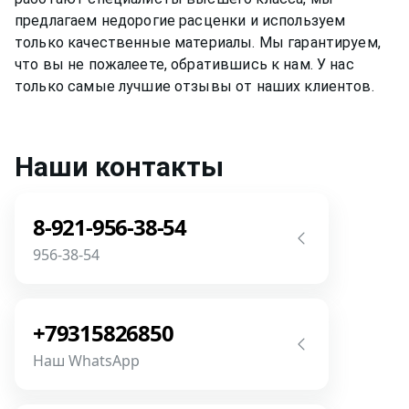
предлагаем недорогие расценки и используем
только качественные материалы. Мы гарантируем,
что вы не пожалеете, обратившись к нам. У нас
только самые лучшие отзывы от наших клиентов.
Наши контакты
8-921-956-38-54
956-38-54
Звоните! Задайте свой вопрос прямо
сейчас! Мы всегда на связи! У нас нет
+79315826850
роботов и автоответчиков!
Наш WhatsApp
Позвонить
Напишите или позвоните нам в