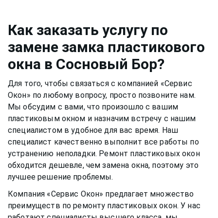
смазывать и протирать два раза в год, чтобы
чтобы не попасть на оконную раму или
окно функционировало нормально и не
резиновый уплотнитель. Вещества, которые
скапливалась пыль.Если уделять хотя бы немного
Как заказать услугу по
разбавлены в растворе, могут испортить
времени пластиковому окну, оно может
замене замка пластикового
качество материала рамы или резину.
прослужить вам долгими тихими и теплыми
окна
в Сосновый Бор
?
годами.
Для того, чтобы связаться с компанией «Сервис
Окон» по любому вопросу, просто позвоните нам.
Мы обсудим с вами, что произошло с вашим
пластиковым окном
и назначим встречу с нашим
специалистом в удобное для вас время. Наш
специалист качественно выполнит все работы по
устранению неполадки. Ремонт
пластиковых окон
обходится дешевле, чем замена окна, поэтому это
лучшее решение проблемы.
Компания «Сервис Окон» предлагает множество
преимуществ по ремонту
пластиковых окон
. У нас
работают специалисты высшего класса, мы