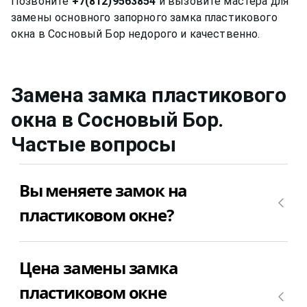
Позвоните
+7(812)9563854
и вызовите мастера для
замены основного запорного замка пластикового
окна в Сосновый Бор недорого и качественно.
Замена замка пластикового
окна
в Сосновый Бор
.
Частые вопросы
Вы меняете замок на
пластиковом окне?
Да, конечно, мы меняем основной запорный
Цена замены замка
замок (привод, редуктор, раздатку) на
пластиковом окне. Позвоните +7(812)9563854 и
пластиковом окне
уточните сколько будет стоить замена замка