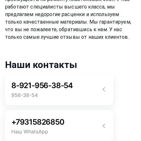
работают специалисты высшего класса, мы
предлагаем недорогие расценки и используем
только качественные материалы. Мы гарантируем,
что вы не пожалеете, обратившись к нам. У нас
только самые лучшие отзывы от наших клиентов.
Наши контакты
8-921-956-38-54
956-38-54
Звоните! Задайте свой вопрос прямо
сейчас! Мы всегда на связи! У нас нет
+79315826850
роботов и автоответчиков!
Наш WhatsApp
Позвонить