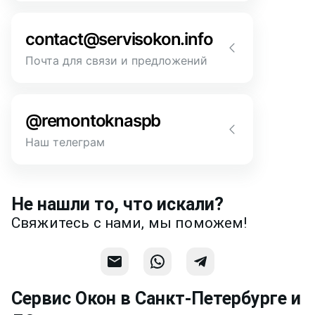
Напишите или позвоните нам в
месседжере! Наш разговор будет
contact@servisokon.info
предметней если Вы пришлете
фотографии, размеры и пр.
Почта для связи и предложений
Напишите нам! Наш разговор будет
Связаться
предметней если Вы пришлете
@remontoknaspb
фотографии, размеры и пр.
Наш телеграм
Написать
Напишите или позвоните нам в
месседжере! Наш разговор будет
Не нашли то, что искали?
предметней если Вы пришлете
Свяжитесь с нами, мы поможем!
фотографии, размеры и пр.
Связаться
Сервис Окон в Санкт-Петербурге и