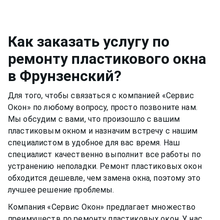
Металлическую фурнитуру же необходимо
например, спиртовой. Нужно быть аккуратным,
смазывать и протирать два раза в год, чтобы
чтобы не попасть на оконную раму или
окно функционировало нормально и не
резиновый уплотнитель. Вещества, которые
скапливалась пыль.Если уделять хотя бы немного
Как заказать услугу по
разбавлены в растворе, могут испортить
времени пластиковому окну, оно может
ремонту пластикового окна
качество материала рамы или резину.
прослужить вам долгими тихими и теплыми
в Фрунзенский
?
годами.
Для того, чтобы связаться с компанией «Сервис
Окон» по любому вопросу, просто позвоните нам.
Мы обсудим с вами, что произошло с вашим
пластиковым окном
и назначим встречу с нашим
специалистом в удобное для вас время. Наш
специалист качественно выполнит все работы по
устранению неполадки. Ремонт
пластиковых окон
обходится дешевле, чем замена окна, поэтому это
лучшее решение проблемы.
Компания «Сервис Окон» предлагает множество
преимуществ по ремонту
пластиковых окон
. У нас