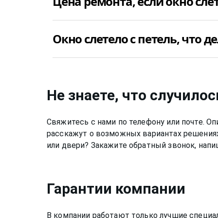
Цена ремонта, если окно слет
Vorne (ворне) недорого и качественно.
Стоимость ремонта пластикового окна Vorn
Окно слетело с петель, что д
оконной створки и фурнитуры, которая уст
стоимость замены нижней петли пластиково
Позвоните +7(812)9563854 и вызовите мас
Vorne (ворне) недорого и качественно. Если
то, скорее всего, починить его самостоятел
Не знаете, что случилос
Свяжитесь с нами по телефону или почте. 
расскажут о возможных вариантах решениях
или двери? Закажите обратный звонок, напи
Гарантии компании
В компании работают только лучшие специа