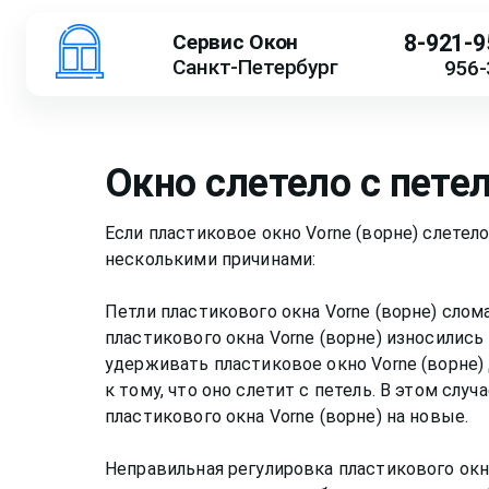
Сервис Окон
8-921-9
Санкт-Петербург
956-
Окно слетело с пете
Если пластиковое окно Vorne (ворне) слетел
несколькими причинами:
Петли пластикового окна Vorne (ворне) слом
пластикового окна Vorne (ворне) износились
удерживать пластиковое окно Vorne (ворне
к тому, что оно слетит с петель. В этом слу
пластикового окна Vorne (ворне) на новые.
Неправильная регулировка пластикового окна