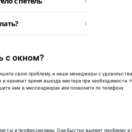
ело с петель
e (ворне) зависит от габаритов
елать?
ановлена на окне. Например,
го окна Vorne (ворне) от 1500₽.
тера для ремонта пластикового окна
 окно Vorne (ворне) слетело с петель,
ьно вряд ли получится.
ь с окном
?
Опишите свою проблему, и наши менеджеры с удовольстви
 и назначат время выезда мастера при необходимости. 
шите нам в мессенджерах или позвоните по телефону.
листы и профессионалы. Они быстро выявят проблему и 