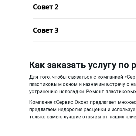
Совет 2
спиртовой или любой другой раствор може
необратимые последствия. Цвет пластика 
превратиться в желтоватый, потрескаться
Уход за стеклом нужно осуществлять приме
приятным глазу.
Совет 3
уже можно применять не несильно мыльны
специальные растворы для мытья окон или
спиртовой. Нужно быть аккуратным, чтобы
Металлическую фурнитуру же необходимо 
раму или резиновый уплотнитель. Веществ
два раза в год, чтобы окно функционирова
растворе, могут испортить качество матер
скапливалась пыль.Если уделять хотя бы 
Как заказать услугу по
пластиковому окну, оно может прослужить
теплыми годами.
Для того, чтобы связаться с компанией «Се
пластиковым окном
и назначим встречу с н
устранению неполадки. Ремонт
пластиковых
Компания «Сервис Окон» предлагает множе
предлагаем недорогие расценки и используе
только самые лучшие отзывы от наших клие