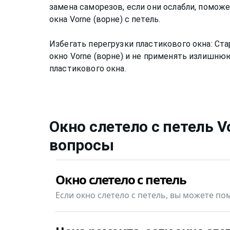
замена саморезов, если они ослабли, помож
окна Vorne (ворне) с петель.
Избегать перегрузки пластикового окна: Ст
окно Vorne (ворне) и не применять излишню
пластикового окна.
Окно слетело с петель
V
вопросы
Окно слетело с петель
Если окно слетело с петель, вы можете по
Да, конечно, если слетело окно Vorne (вор
Позвоните +7(812)9563854 и вызовите мас