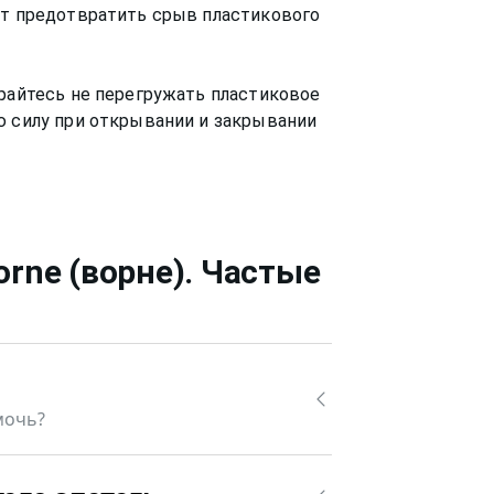
ет предотвратить срыв пластикового
арайтесь не перегружать пластиковое
ю силу при открывании и закрывании
orne (ворне)
. Частые
мочь?
не) с петли мы можем помочь.
тера для ремонта пластикового окна