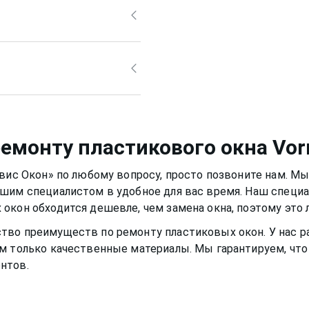
т привести за собой
из белого может
, стать уже не таким
рно также, но для него
й раствор, а
 собственный, например,
 не попасть на оконную
смазывать и протирать
а, которые разбавлены в
ло нормально и не
иала рамы или резину.
немного времени
ремонту пластикового окна
Vor
 вам долгими тихими и
рвис Окон» по любому вопросу, просто позвоните нам. М
ашим специалистом в удобное для вас время. Наш специ
 окон
обходится дешевле, чем замена окна, поэтому это
ство преимуществ по ремонту
пластиковых окон
. У нас
м только качественные материалы. Мы гарантируем, что 
нтов.