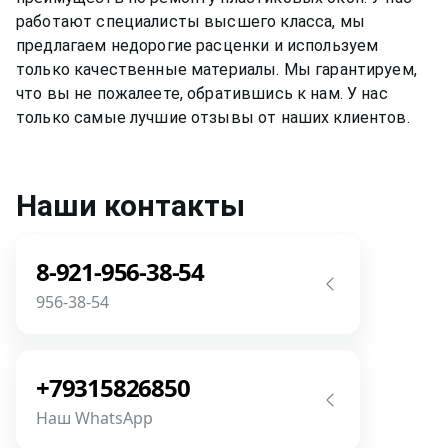
работают специалисты высшего класса, мы
предлагаем недорогие расценки и используем
только качественные материалы. Мы гарантируем,
что вы не пожалеете, обратившись к нам. У нас
только самые лучшие отзывы от наших клиентов.
Наши контакты
8-921-956-38-54
956-38-54
Звоните! Задайте свой вопрос прямо
сейчас! Мы всегда на связи! У нас нет
+79315826850
роботов и автоответчиков!
Наш WhatsApp
Позвонить