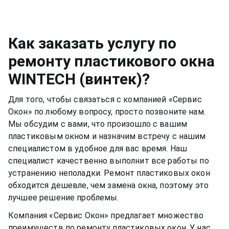
Металлическую фурнитуру же необходимо
например, спиртовой. Нужно быть аккуратным,
смазывать и протирать два раза в год, чтобы
чтобы не попасть на оконную раму или
окно функционировало нормально и не
резиновый уплотнитель. Вещества, которые
скапливалась пыль.Если уделять хотя бы немного
Как заказать услугу по
разбавлены в растворе, могут испортить
времени пластиковому окну, оно может
ремонту пластикового окна
качество материала рамы или резину.
прослужить вам долгими тихими и теплыми
WINTECH (винтек)
?
годами.
Для того, чтобы связаться с компанией «Сервис
Окон» по любому вопросу, просто позвоните нам.
Мы обсудим с вами, что произошло с вашим
пластиковым окном
и назначим встречу с нашим
специалистом в удобное для вас время. Наш
специалист качественно выполнит все работы по
устранению неполадки. Ремонт
пластиковых окон
обходится дешевле, чем замена окна, поэтому это
лучшее решение проблемы.
Компания «Сервис Окон» предлагает множество
преимуществ по ремонту
пластиковых окон
. У нас