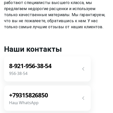
работают специалисты высшего класса, мы
предлагаем недорогие расценки и используем
только качественные материалы. Мы гарантируем,
что вы не пожалеете, обратившись к нам. У нас
только самые лучшие отзывы от наших клиентов.
Наши контакты
8-921-956-38-54
956-38-54
Звоните! Задайте свой вопрос прямо
сейчас! Мы всегда на связи! У нас нет
+79315826850
роботов и автоответчиков!
Наш WhatsApp
Позвонить