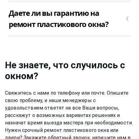
Если пластиковое окно MILA (Мила) не
окно MILA (Мила) не открывается, можно
Даете ли вы гарантию на
открывается, то стоимость ремонта зависит от
приступить к ремонту окна. Позвоните
поломки окна. Позвоните +7(812)9563854 и
+7(812)9563854 и вызовите мастера для ремонта
ремонт пластикового окна?
уточните, сколько будет стоить ремонт
пластикового окна MILA (Мила) недорого и
пластикового окна MILA (Мила) в Вашем случае.
качественно.
Да, конечно, мы даем гарантию на свою работу
от 6 до 12 месяцев, в зависимости от вида работ.
Не знаете, что случилось с
окном
?
Свяжитесь с нами по телефону или почте. Опишите
свою проблему, и наши менеджеры с
удовольствием ответят на все Ваши вопросы,
расскажут о возможных вариантах решениях и
назначат время выезда мастера при необходимости.
Нужен срочный ремонт пластикового окна или
двери? Закажите обратный звонок, напишите нам в