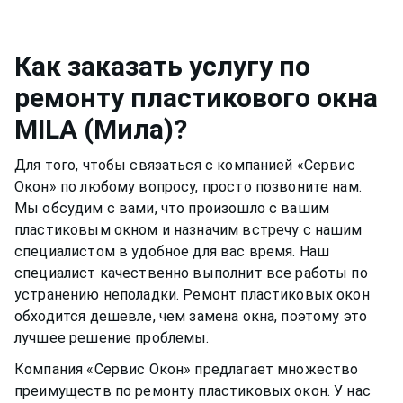
например, спиртовой. Нужно быть аккуратным,
смазывать и протирать два раза в год, чтобы
чтобы не попасть на оконную раму или
окно функционировало нормально и не
резиновый уплотнитель. Вещества, которые
скапливалась пыль.Если уделять хотя бы немного
Как заказать услугу по
разбавлены в растворе, могут испортить
времени пластиковому окну, оно может
ремонту пластикового окна
качество материала рамы или резину.
прослужить вам долгими тихими и теплыми
MILA (Мила)
?
годами.
Для того, чтобы связаться с компанией «Сервис
Окон» по любому вопросу, просто позвоните нам.
Мы обсудим с вами, что произошло с вашим
пластиковым окном
и назначим встречу с нашим
специалистом в удобное для вас время. Наш
специалист качественно выполнит все работы по
устранению неполадки. Ремонт
пластиковых окон
обходится дешевле, чем замена окна, поэтому это
лучшее решение проблемы.
Компания «Сервис Окон» предлагает множество
преимуществ по ремонту
пластиковых окон
. У нас