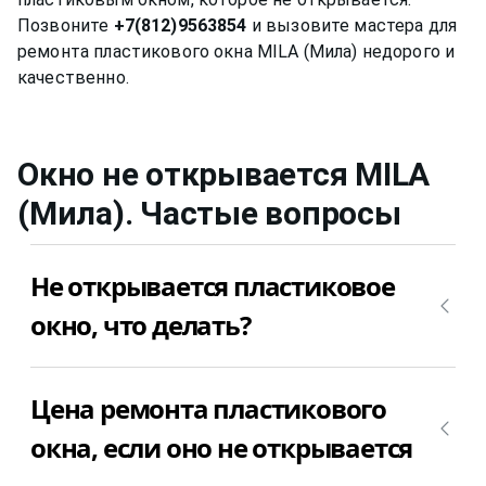
Позвоните
+7(812)9563854
и вызовите мастера для
ремонта пластикового окна MILA (Мила) недорого и
Окно не открывается
MILA
(Мила)
. Частые вопросы
Не открывается пластиковое
окно, что делать?
Причин у этой поломки может быть множество.
Цена ремонта пластикового
Самое лучшее, что можно сделать – это вызвать
мастера для диагностики причины поломки
окна, если оно не открывается
пластикового окна. После того, как мастер
определит причину, из-за которой пластиковое