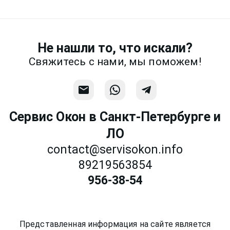
предметней если Вы пришлете
фотографии, размеры и пр.
Не нашли то, что искали?
Связаться
Свяжитесь с нами, мы поможем!
Сервис Окон в Санкт-Петербурге и
ЛО
contact@servisokon.info
89219563854
956-38-54
Представленная информация на сайте является