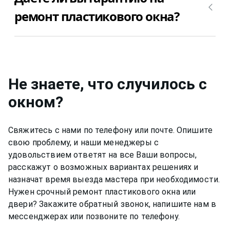
для ремонта пластикового окна FUHR (фухр)
пластикового окна. Позвоните +7(812)9563854 и
ремонт пластикового окна?
недорого и качественно.
уточните, сколько будет стоить ремонт
пластикового окна FUHR (фухр) в Вашем случае.
Да, конечно, мы даем гарантию на свою работу
от 6 до 12 месяцев, в зависимости от вида работ.
Не знаете, что случилось с
окном
?
Свяжитесь с нами по телефону или почте. Опишите
свою проблему, и наши менеджеры с
удовольствием ответят на все Ваши вопросы,
расскажут о возможных вариантах решениях и
назначат время выезда мастера при необходимости.
Нужен срочный ремонт пластикового окна или
двери? Закажите обратный звонок, напишите нам в
мессенджерах или позвоните по телефону.