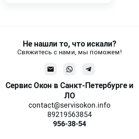
Написать
Напишите или позвоните нам в
месседжере! Наш разговор будет
предметней если Вы пришлете
фотографии, размеры и пр.
Не нашли то, что искали?
Связаться
Свяжитесь с нами, мы поможем!
Сервис Окон в Санкт-Петербурге и
ЛО
contact@servisokon.info
89219563854
956-38-54