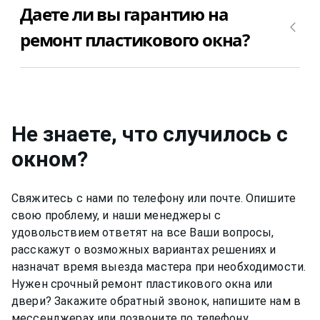
Позвоните +7(812)9563854 и вызовите мастера
Даете ли вы гарантию на
стоимость ремонта зависит от поломки
для ремонта пластикового окна Rigap (ригап)
пластикового окна. Позвоните +7(812)9563854 и
ремонт пластикового окна?
недорого и качественно.
уточните, сколько будет стоить ремонт
пластикового окна Rigap (ригап) в Вашем случае.
Да, конечно, мы даем гарантию на свою работу
от 6 до 12 месяцев, в зависимости от вида работ.
Не знаете, что случилось с
окном
?
Свяжитесь с нами по телефону или почте. Опишите
свою проблему, и наши менеджеры с
удовольствием ответят на все Ваши вопросы,
расскажут о возможных вариантах решениях и
назначат время выезда мастера при необходимости.
Нужен срочный ремонт пластикового окна или
двери? Закажите обратный звонок, напишите нам в
мессенджерах или позвоните по телефону.