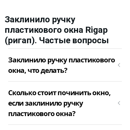
Заклинило ручку
пластикового окна
Rigap
(ригап)
. Частые вопросы
Заклинило ручку пластикового
окна, что делать?
Причин у этой поломки может быть множество.
Сколько стоит починить окно,
Самое лучшее, что можно сделать – это вызвать
мастера для диагностики причины почему
если заклинило ручку
заклинило ручку пластикового окна. После того,
пластикового окна?
как мастер определит причину, из-за которой
заклинило ручку пластикового окна, можно
приступить к ремонту пластикового окна.
Если заклинило ручку пластикового окна, то