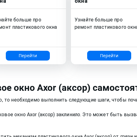
на
окна
найте больше про
Узнайте больше про
монт
пластикового окна
ремонт
пластикового окн
Перейти
Перейти
вое окно
Axor (аксор)
самостоя
ило, то необходимо выполнить следующие шаги, чтобы поч
ковое окно Axor (аксор) заклинило. Это может быть выз
тить механизм пластикового окна Axor (аксор) от грязи 