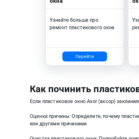
окна
ок
Узнайте больше про
Уз
ремонт
пластикового окна
ре
Перейти
Как
починить пластико
Если пластиковое окно Axor (аксор) заклин
Оценка причины: Определите, почему пласти
или другими причинами.
Очистка пластикового окна: Попробуйте очис