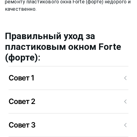
ремонту пластикового окна Forte (форте) недорого и
Правильный уход за
пластиковым окном
Forte
(форте)
:
Совет 1
Нужно мыть профиль окна не химическими
Совет 2
средствами, ведь спиртовой или любой другой
раствор может привести за собой необратимые
последствия. Цвет пластика из белого может
Уход за стеклом нужно осуществлять примерно
превратиться в желтоватый, потрескаться,
Совет 3
также, но для него уже можно применять не
стать уже не таким приятным глазу.
несильно мыльный раствор, а специальные