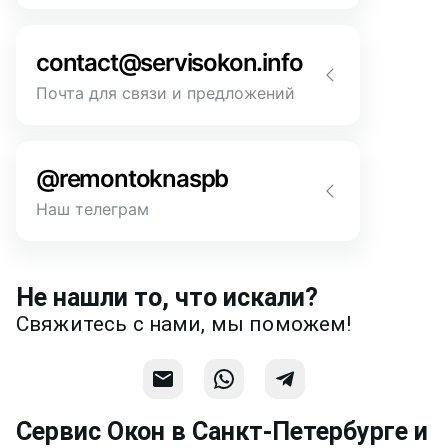
Позвонить
Напишите или позвоните нам в
месседжере! Наш разговор будет
contact@servisokon.info
предметней если Вы пришлете
фотографии, размеры и пр.
Почта для связи и предложений
Напишите нам! Наш разговор будет
Связаться
предметней если Вы пришлете
@remontoknaspb
фотографии, размеры и пр.
Наш телеграм
Написать
Напишите или позвоните нам в
месседжере! Наш разговор будет
Не нашли то, что искали?
предметней если Вы пришлете
Свяжитесь с нами, мы поможем!
фотографии, размеры и пр.
Связаться
Сервис Окон в Санкт-Петербурге и