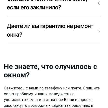
мастера для диагностики причины почему
если его заклинило?
заклинило окно. После того, как мастер
определит причину, из-за которой заклинило
Если заклинило пластиковое окно, то стоимость
пластиковое окно, можно приступить к ремонту
Даете ли вы гарантию на ремонт
ремонта зависит от поломки окна. Позвоните
окна. Позвоните +7(812)9563854 и вызовите
+7(812)9563854 и уточните, сколько будет стоить
мастера для ремонта окна Forte (форте) недорого
окна?
ремонт окна Forte (форте) в Вашем случае.
и качественно.
Да, конечно, мы даем гарантию на свою работу
от 6 до 12 месяцев, в зависимости от вида работ.
Не знаете, что случилось с
окном
?
Свяжитесь с нами по телефону или почте. Опишите
свою проблему, и наши менеджеры с
удовольствием ответят на все Ваши вопросы,
расскажут о возможных вариантах решениях и