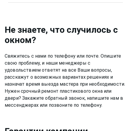
солнцезащитной пленкой недорого и
Цена тонировки окон Brusbox (брусбокс) в
качественно.
квартире, на балконе зависит от типа пленки и
площади. Позвоните +7(812)9563854 и уточните
сколько будет стоить тонировка окон Brusbox
Не знаете, что случилось с
(брусбокс) в квартире, на балконе.
окном
?
Свяжитесь с нами по телефону или почте. Опишите
свою проблему, и наши менеджеры с
удовольствием ответят на все Ваши вопросы,
расскажут о возможных вариантах решениях и
назначат время выезда мастера при необходимости.
Нужен срочный ремонт пластикового окна или
двери? Закажите обратный звонок, напишите нам в
мессенджерах или позвоните по телефону.