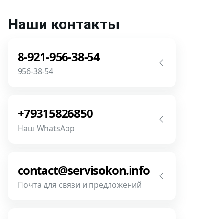
Наши контакты
8-921-956-38-54
956-38-54
Звоните! Задайте свой вопрос прямо
сейчас! Мы всегда на связи! У нас нет
+79315826850
роботов и автоответчиков!
Наш WhatsApp
Позвонить
Напишите или позвоните нам в
месседжере! Наш разговор будет
contact@servisokon.info
предметней если Вы пришлете
Почта для связи и предложений
фотографии, размеры и пр.
Напишите нам! Наш разговор будет
Связаться
предметней если Вы пришлете