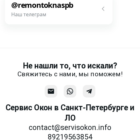
@remontoknaspb
фотографии, размеры и пр.
Наш телеграм
Написать
Напишите или позвоните нам в
месседжере! Наш разговор будет
предметней если Вы пришлете
фотографии, размеры и пр.
Не нашли то, что искали?
Связаться
Свяжитесь с нами, мы поможем!
Сервис Окон в Санкт-Петербурге и
ЛО
contact@servisokon.info
89219563854