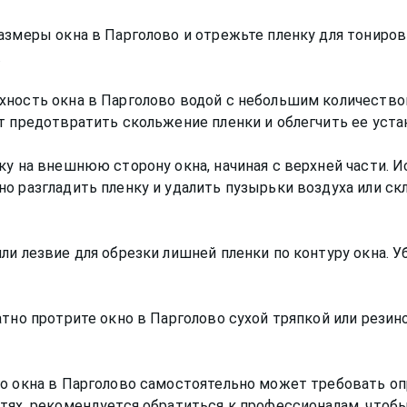
азмеры окна в Парголово и отрежьте пленку для тониро
.
хность окна в Парголово водой с небольшим количеств
т предотвратить скольжение пленки и облегчить ее уста
ку на внешнюю сторону окна, начиная с верхней части. 
о разгладить пленку и удалить пузырьки воздуха или скл
и лезвие для обрезки лишней пленки по контуру окна. Уб
атно протрите окно в Парголово сухой тряпкой или рези
о окна в Парголово самостоятельно может требовать оп
тях, рекомендуется обратиться к профессионалам, чтоб