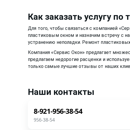
раму или резиновый уплотнитель. Веществ
два раза в год, чтобы окно функционирова
растворе, могут испортить качество матер
скапливалась пыль.Если уделять хотя бы 
Как заказать услугу по
пластиковому окну, оно может прослужить
теплыми годами.
Для того, чтобы связаться с компанией «Се
пластиковым окном
и назначим встречу с н
устранению неполадки. Ремонт
пластиковых
Компания «Сервис Окон» предлагает множе
предлагаем недорогие расценки и используе
только самые лучшие отзывы от наших клие
Наши контакты
8-921-956-38-54
956-38-54