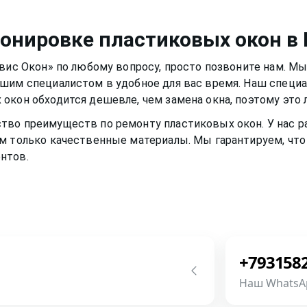
а, которые разбавлены в
ло нормально и не
иала рамы или резину.
немного времени
тонировке пластиковых окон
в
 вам долгими тихими и
рвис Окон» по любому вопросу, просто позвоните нам. М
ашим специалистом в удобное для вас время. Наш специ
 окон
обходится дешевле, чем замена окна, поэтому это
ство преимуществ по ремонту
пластиковых окон
. У нас
м только качественные материалы. Мы гарантируем, что 
нтов.
+793158
Наш WhatsA