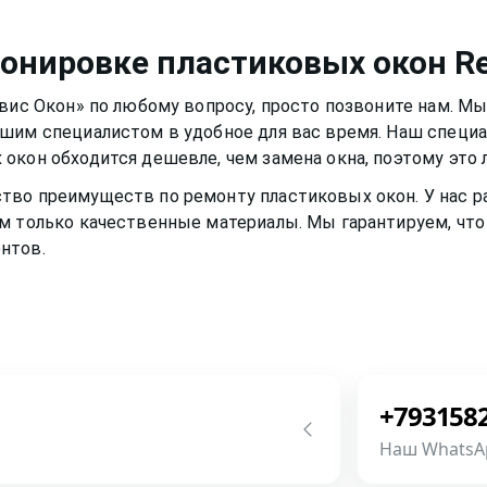
а, которые разбавлены в
ло нормально и не
иала рамы или резину.
немного времени
тонировке пластиковых окон
Re
 вам долгими тихими и
рвис Окон» по любому вопросу, просто позвоните нам. М
ашим специалистом в удобное для вас время. Наш специ
 окон
обходится дешевле, чем замена окна, поэтому это
ство преимуществ по ремонту
пластиковых окон
. У нас
м только качественные материалы. Мы гарантируем, что 
нтов.
+793158
Наш WhatsA