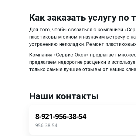
раму или резиновый уплотнитель. Веществ
два раза в год, чтобы окно функционирова
растворе, могут испортить качество матер
скапливалась пыль.Если уделять хотя бы 
Как заказать услугу по
пластиковому окну, оно может прослужить
теплыми годами.
Для того, чтобы связаться с компанией «Се
пластиковым окном
и назначим встречу с н
устранению неполадки. Ремонт
пластиковых
Компания «Сервис Окон» предлагает множе
предлагаем недорогие расценки и используе
только самые лучшие отзывы от наших клие
Наши контакты
8-921-956-38-54
956-38-54