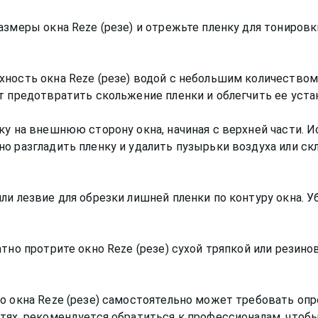
азмеры окна Reze (резе) и отрежьте пленку для тониров
.
хность окна Reze (резе) водой с небольшим количество
т предотвратить скольжение пленки и облегчить ее уста
ку на внешнюю сторону окна, начиная с верхней части. 
о разгладить пленку и удалить пузырьки воздуха или скл
и лезвие для обрезки лишней пленки по контуру окна. Уб
атно протрите окно Reze (резе) сухой тряпкой или резин
о окна Reze (резе) самостоятельно может требовать опр
тях, рекомендуется обратиться к профессионалам, чтоб