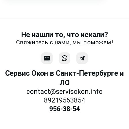
месседжере! Наш разговор будет
предметней если Вы пришлете
фотографии, размеры и пр.
Не нашли то, что искали?
Связаться
Свяжитесь с нами, мы поможем!
Сервис Окон в Санкт-Петербурге и
ЛО
contact@servisokon.info
89219563854
956-38-54