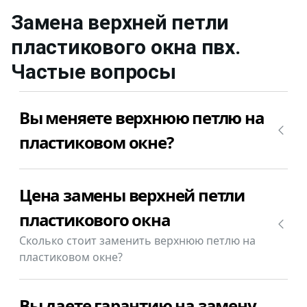
Замена верхней петли
пластикового окна
пвх
.
Частые вопросы
Вы меняете верхнюю петлю на
пластиковом окне?
Да, конечно, мы меняем верхнюю петлю на
Цена замены верхней петли
пластиковом окне. Позвоните +7(812)9563854 и
уточните сколько будет стоить замена верхней
пластикового окна
петли пластикового окна пвх в Вашем случае.
Сколько стоит заменить верхнюю петлю на
пластиковом окне?
Замена верхней петли пластикового окна пвх
Вы даете гарантию на замену
стоит от 1000₽.