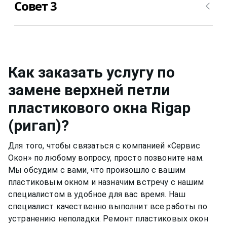
превратиться в желтоватый, потрескаться,
Совет 3
также, но для него уже можно применять не
стать уже не таким приятным глазу.
несильно мыльный раствор, а специальные
растворы для мытья окон или собственный,
Металлическую фурнитуру же необходимо
например, спиртовой. Нужно быть аккуратным,
смазывать и протирать два раза в год, чтобы
чтобы не попасть на оконную раму или
окно функционировало нормально и не
резиновый уплотнитель. Вещества, которые
скапливалась пыль.Если уделять хотя бы немного
Как заказать услугу по
разбавлены в растворе, могут испортить
времени пластиковому окну, оно может
замене верхней петли
качество материала рамы или резину.
прослужить вам долгими тихими и теплыми
пластикового окна
Rigap
годами.
(ригап)
?
Для того, чтобы связаться с компанией «Сервис
Окон» по любому вопросу, просто позвоните нам.
Мы обсудим с вами, что произошло с вашим
пластиковым окном
и назначим встречу с нашим
специалистом в удобное для вас время. Наш
специалист качественно выполнит все работы по
устранению неполадки. Ремонт
пластиковых окон