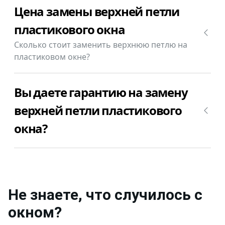
Цена замены верхней петли
пластиковом окне. Позвоните +7(812)9563854 и
уточните сколько будет стоить замена верхней
пластикового окна
петли пластикового окна Rigap (ригап) в Вашем
Сколько стоит заменить верхнюю петлю на
случае.
пластиковом окне?
Замена верхней петли пластикового окна Rigap
Вы даете гарантию на замену
(ригап) стоит от 1000₽.
верхней петли пластикового
окна?
Да, конечно, мы даем гарантию на свою работу
по замене верхней петли пластикового окна Rigap
(ригап) 12 месяцев.
Не знаете, что случилось с
окном
?