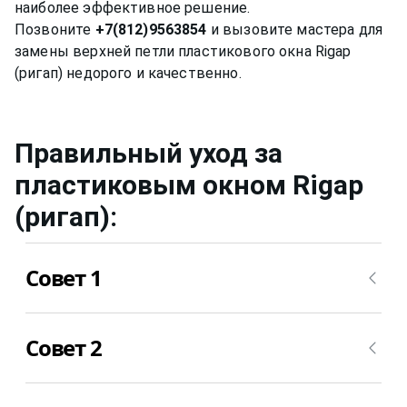
наиболее эффективное решение.
Позвоните
+7(812)9563854
и вызовите мастера для
замены верхней петли пластикового окна Rigap
Правильный уход за
пластиковым окном
Rigap
(ригап)
:
Совет 1
Нужно мыть профиль окна не химическими
Совет 2
средствами, ведь спиртовой или любой другой
раствор может привести за собой необратимые
последствия. Цвет пластика из белого может
Уход за стеклом нужно осуществлять примерно