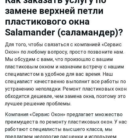
разбавлены в растворе, могут испортить
времени пластиковому окну, оно может
замене верхней петли
качество материала рамы или резину.
прослужить вам долгими тихими и теплыми
пластикового окна
годами.
Salamander (саламандер)
?
Для того, чтобы связаться с компанией «Сервис
Окон» по любому вопросу, просто позвоните нам.
Мы обсудим с вами, что произошло с вашим
пластиковым окном
и назначим встречу с нашим
специалистом в удобное для вас время. Наш
специалист качественно выполнит все работы по
устранению неполадки. Ремонт
пластиковых окон
обходится дешевле, чем замена окна, поэтому это
лучшее решение проблемы.
Компания «Сервис Окон» предлагает множество
преимуществ по ремонту
пластиковых окон
. У нас
работают специалисты высшего класса, мы
предлагаем недорогие расценки и используем