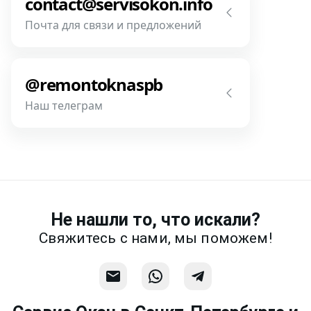
contact@servisokon.info
предметней если Вы пришлете
Почта для связи и предложений
фотографии, размеры и пр.
Напишите нам! Наш разговор будет
Связаться
предметней если Вы пришлете
@remontoknaspb
фотографии, размеры и пр.
Наш телеграм
Написать
Напишите или позвоните нам в
месседжере! Наш разговор будет
предметней если Вы пришлете
фотографии, размеры и пр.
Не нашли то, что искали?
Связаться
Свяжитесь с нами, мы поможем!