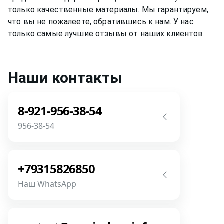
только качественные материалы. Мы гарантируем,
что вы не пожалеете, обратившись к нам. У нас
только самые лучшие отзывы от наших клиентов.
Наши контакты
8-921-956-38-54
956-38-54
Звоните! Задайте свой вопрос прямо
сейчас! Мы всегда на связи! У нас нет
+79315826850
роботов и автоответчиков!
Наш WhatsApp
Позвонить
Напишите или позвоните нам в
месседжере! Наш разговор будет