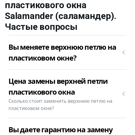
пластикового окна
Salamander (саламандер)
.
Частые вопросы
Вы меняете верхнюю петлю на
пластиковом окне?
Да, конечно, мы меняем верхнюю петлю на
Цена замены верхней петли
пластиковом окне. Позвоните +7(812)9563854 и
уточните сколько будет стоить замена верхней
пластикового окна
петли пластикового окна Salamander (саламандер)
Сколько стоит заменить верхнюю петлю на
в Вашем случае.
пластиковом окне?
Замена верхней петли пластикового окна
Вы даете гарантию на замену
Salamander (саламандер) стоит от 1000₽.