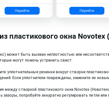
Перейти
Перейти
 из пластикового окна
Novotex 
текс) может быть вызван неплотностью или несоответст
оторые могут помочь устранить свист:
те уплотнительные резинки вокруг створки пластикового
дений. Если уплотнители повреждены, замените их новым
я между створкой пластикового окна Novotex (Новотекс)
сть зазоры, попробуйте аккуратно регулировать петли ил