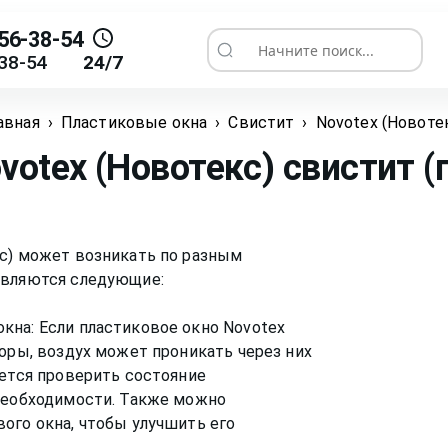
56-38-54
Начните поиск...
38-54
24/7
авная
›
Пластиковые окна
›
Свистит
›
Novotex (Новоте
otex (Новотекс) свистит (
кс) может возникать по разным
являются следующие:
кна: Если пластиковое окно Novotex
зоры, воздух может проникать через них
уется проверить состояние
 необходимости. Также можно
ого окна, чтобы улучшить его