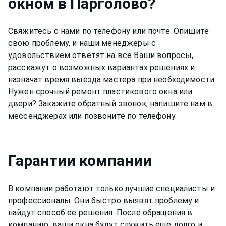
окном
в Парголово
?
значит, нужно заменить уплотнитель в окне. Если
свистит оконный шов, значит, его нужно сделать
герметиком заново. А может просто позвонить
Свяжитесь с нами по телефону или почте. Опишите
+7(812)9563854 и вызвать мастера для ремонта
свою проблему, и наши менеджеры с
окон в Парголово недорого и качественно.
удовольствием ответят на все Ваши вопросы,
расскажут о возможных вариантах решениях и
назначат время выезда мастера при необходимости.
Нужен срочный ремонт пластикового окна или
двери? Закажите обратный звонок, напишите нам в
мессенджерах или позвоните по телефону.
Гарантии компании
В компании работают только лучшие специалисты и
профессионалы. Они быстро выявят проблему и
найдут способ ее решения. После обращения в
компанию, ваши окна будут служить еще долго и