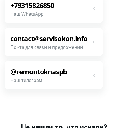
сейчас! Мы всегда на связи! У нас нет
+79315826850
роботов и автоответчиков!
Наш WhatsApp
Позвонить
Напишите или позвоните нам в
месседжере! Наш разговор будет
contact@servisokon.info
предметней если Вы пришлете
Почта для связи и предложений
фотографии, размеры и пр.
Напишите нам! Наш разговор будет
Связаться
предметней если Вы пришлете
@remontoknaspb
фотографии, размеры и пр.
Наш телеграм
Написать
Напишите или позвоните нам в
месседжере! Наш разговор будет
предметней если Вы пришлете
фотографии, размеры и пр.
Не нашли то, что искали?