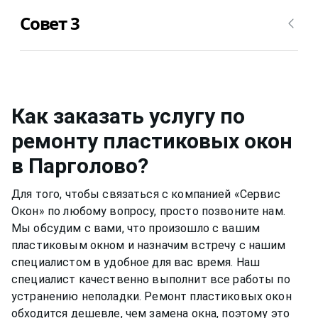
последствия. Цвет пластика из белого может
Уход за стеклом нужно осуществлять примерно
превратиться в желтоватый, потрескаться,
Совет 3
также, но для него уже можно применять не
стать уже не таким приятным глазу.
несильно мыльный раствор, а специальные
растворы для мытья окон или собственный,
Металлическую фурнитуру же необходимо
например, спиртовой. Нужно быть аккуратным,
смазывать и протирать два раза в год, чтобы
чтобы не попасть на оконную раму или
окно функционировало нормально и не
резиновый уплотнитель. Вещества, которые
скапливалась пыль.Если уделять хотя бы немного
Как заказать услугу по
разбавлены в растворе, могут испортить
времени пластиковому окну, оно может
ремонту пластиковых окон
качество материала рамы или резину.
прослужить вам долгими тихими и теплыми
в Парголово
?
годами.
Для того, чтобы связаться с компанией «Сервис
Окон» по любому вопросу, просто позвоните нам.
Мы обсудим с вами, что произошло с вашим
пластиковым окном
и назначим встречу с нашим
специалистом в удобное для вас время. Наш
специалист качественно выполнит все работы по
устранению неполадки. Ремонт
пластиковых окон
обходится дешевле, чем замена окна, поэтому это