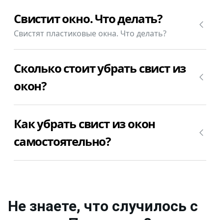
Свистит окно. Что делать?
Свистят пластиковые окна. Что делать?
У Вас свистят пластиковые окна в Парголово при
Сколько стоит убрать свист из
сильном ветре? Просто позвоните
+7(812)9563854 и вызовите мастера для ремонта
окон?
окон в Парголово недорого.
Чаще всего свистят окна в Парголово при
Как убрать свист из окон
сильном ветре из-за плохого уплотнителя,
плохого прижима окна в Парголово к раме,
самостоятельно?
плохого стыковочного шва между оконной рамой
и стеной (подоконником). Стоимость замены
Чтобы убрать свист из окон, для начала нужно
уплотнителя от 100₽ за погонный метр,
определить где, откуда, из какого места идет
стоимость замены внутреннего шва от 200₽ за
свист. Исходя из места прорыва звука (воздуха)
погонный метр. Просто позвоните
нужно и предпринимать усилия по устранению
Не знаете, что случилось с
+7(812)9563854 и вызовите мастера для ремонта
свиста из окон. Если свистит из-за уплотнителя,
окон в Парголово недорого.