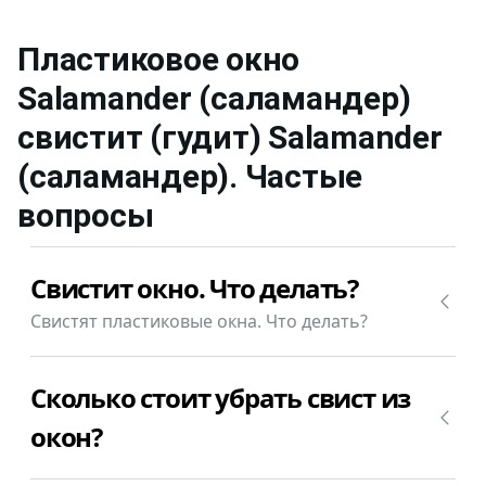
Пластиковое окно
Salamander (саламандер)
свистит (гудит)
Salamander
(саламандер)
. Частые
вопросы
Свистит окно. Что делать?
Свистят пластиковые окна. Что делать?
У Вас свистят пластиковые окна Salamander
Сколько стоит убрать свист из
(саламандер) при сильном ветре? Просто
позвоните +7(812)9563854 и вызовите мастера
окон?
для ремонта окон Salamander (саламандер)
недорого.