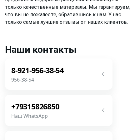
только качественные материалы. Мы гарантируем,
что вы не пожалеете, обратившись к нам. У нас
только самые лучшие отзывы от наших клиентов.
Наши контакты
8-921-956-38-54
956-38-54
Звоните! Задайте свой вопрос прямо
сейчас! Мы всегда на связи! У нас нет
+79315826850
роботов и автоответчиков!
Наш WhatsApp
Позвонить
Напишите или позвоните нам в
месседжере! Наш разговор будет