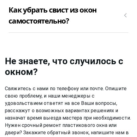
Чаще всего свистят окна Salamander
Как убрать свист из окон
(саламандер) при сильном ветре из-за плохого
уплотнителя, плохого прижима окна Salamander
самостоятельно?
(саламандер) к раме, плохого стыковочного шва
между оконной рамой и стеной (подоконником).
Чтобы убрать свист из окон, для начала нужно
Стоимость замены уплотнителя от 100₽ за
определить где, откуда, из какого места идет
погонный метр, стоимость замены внутреннего
свист. Исходя из места прорыва звука (воздуха)
шва от 200₽ за погонный метр. Просто
нужно и предпринимать усилия по устранению
Не знаете, что случилось с
позвоните +7(812)9563854 и вызовите мастера
свиста из окон. Если свистит из-за уплотнителя,
для ремонта окон Salamander (саламандер)
окном
?
значит, нужно заменить уплотнитель в окне. Если
недорого.
свистит оконный шов, значит, его нужно сделать
герметиком заново. А может просто позвонить
Свяжитесь с нами по телефону или почте. Опишите
+7(812)9563854 и вызвать мастера для ремонта
свою проблему, и наши менеджеры с
окон Salamander (саламандер) недорого и
удовольствием ответят на все Ваши вопросы,
качественно.
расскажут о возможных вариантах решениях и
назначат время выезда мастера при необходимости.
Нужен срочный ремонт пластикового окна или
двери? Закажите обратный звонок, напишите нам в