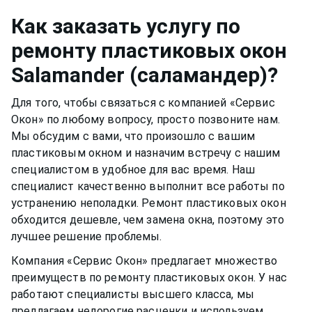
окно функционировало нормально и не
резиновый уплотнитель. Вещества, которые
скапливалась пыль.Если уделять хотя бы немного
Как заказать услугу по
разбавлены в растворе, могут испортить
времени пластиковому окну, оно может
ремонту пластиковых окон
качество материала рамы или резину.
прослужить вам долгими тихими и теплыми
Salamander (саламандер)
?
годами.
Для того, чтобы связаться с компанией «Сервис
Окон» по любому вопросу, просто позвоните нам.
Мы обсудим с вами, что произошло с вашим
пластиковым окном
и назначим встречу с нашим
специалистом в удобное для вас время. Наш
специалист качественно выполнит все работы по
устранению неполадки. Ремонт
пластиковых окон
обходится дешевле, чем замена окна, поэтому это
лучшее решение проблемы.
Компания «Сервис Окон» предлагает множество
преимуществ по ремонту
пластиковых окон
. У нас
работают специалисты высшего класса, мы
предлагаем недорогие расценки и используем