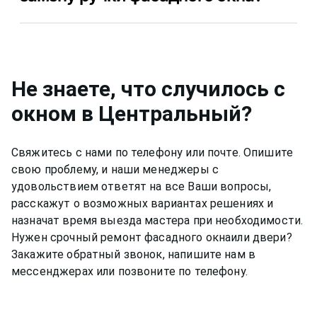
ремонт фасадного окна в Центральный в Вашем
случае.
Да, конечно, мы даем гарантию на свою работу
по ремонту фасадного окна в Центральный 12
месяцев.
Не знаете, что случилось с
окном
в Центральный
?
Свяжитесь с нами по телефону или почте. Опишите
свою проблему, и наши менеджеры с
удовольствием ответят на все Ваши вопросы,
расскажут о возможных вариантах решениях и
назначат время выезда мастера при необходимости.
Нужен срочный ремонт
фасадного окна
или двери?
Закажите обратный звонок, напишите нам в
мессенджерах или позвоните по телефону.