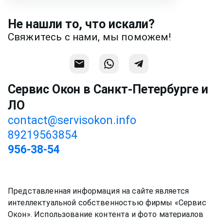
Напишите или позвоните нам в
месседжере! Наш разговор будет
Не нашли то, что искали?
предметней если Вы пришлете
Свяжитесь с нами, мы поможем!
фотографии, размеры и пр.
Связаться
Сервис Окон в Санкт-Петербурге и
ЛО
contact@servisokon.info
89219563854
956-38-54
Представленная информация на сайте является
интеллектуальной собственностью фирмы «Сервис
Окон». Использование контента и фото материалов