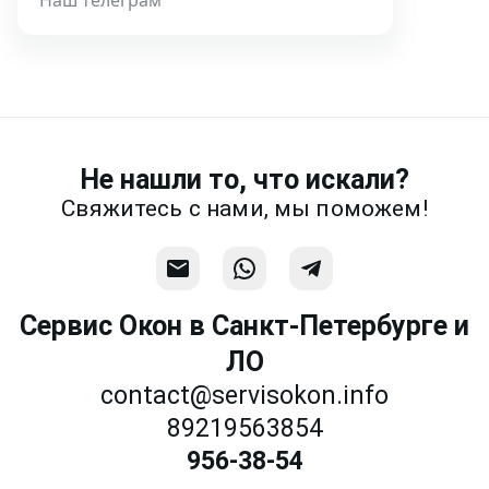
Написать
Напишите или позвоните нам в
месседжере! Наш разговор будет
предметней если Вы пришлете
фотографии, размеры и пр.
Не нашли то, что искали?
Связаться
Свяжитесь с нами, мы поможем!
Сервис Окон в Санкт-Петербурге и
ЛО
contact@servisokon.info
89219563854
956-38-54