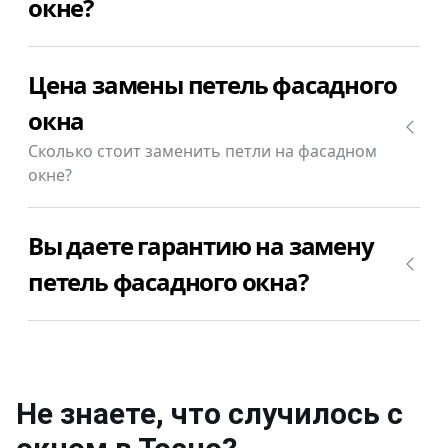
окне?
Да, конечно, мы меняем петли на фасадном окне.
Цена замены петель фасадного
Позвоните +7(812)9563854 и уточните сколько
будет стоить замена петель фасадного окна в
окна
Тосно в Вашем случае.
Сколько стоит заменить петли на фасадном
окне?
Замена петель фасадного окна в Тосно стоит от
Вы даете гарантию на замену
1000₽.
петель фасадного окна?
Да, конечно, мы даем гарантию на свою работу
по замене петель фасадного окна в Тосно 12
месяцев.
Не знаете, что случилось с